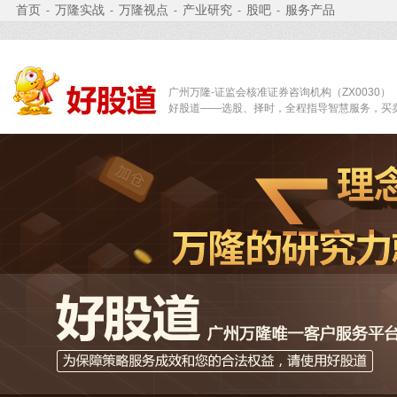
首页
万隆实战
万隆视点
产业研究
股吧
服务产品
-
-
-
-
-
广州万隆-证监会核准证券咨询机构（ZX0030）
好股道——选股、择时，全程指导智慧服务，买