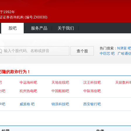
于1992年
证券咨询机构 (编号:ZX0030)
股吧
服务产品
关于我们
热门搜索：
N津富 
查个股
中巨芯 吧
广哈通
隆的欺诈行为！
吧
中远海科吧
天地在线吧
汉王科技吧
天娱数科
力吧
杭州热电吧
中国船舶吧
中际旭创吧
学吧
威派格 吧
锦浪科技吧
西安银行吧