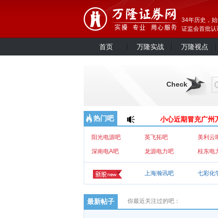
34年历史，始
证监会首批认证
首页
万隆实战
万隆视点
Check
热门吧
小心近期冒充广州万隆的欺诈行为！
小心近期冒充广州万
阳光电源吧
英飞拓吧
美利云
深南电A吧
龙源电力吧
桂东电
上海瀚讯吧
七彩化
最新帖子
你最近关注过的吧：