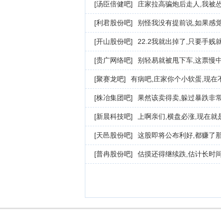
[汤臣倍健吧]
庄家拉高骗炮后走人,我被
[利君股份吧]
别怪我没有提前说,如果感
[开山股份吧]
22.2我就出掉了,只要手贱
[贵广网络吧]
别轻易就被甩下车,这票慢
[聚赛龙吧]
有病吧,庄家你个小软蛋,现在
[株冶集团吧]
果然该卖得卖,躲过暴跌非常
[新晨科技吧]
上啊亲们,横盘必涨,现在就
[天邑股份吧]
这股即将公布利好,都赚了
[普冉股份吧]
估摸还得继续跌,估计长时