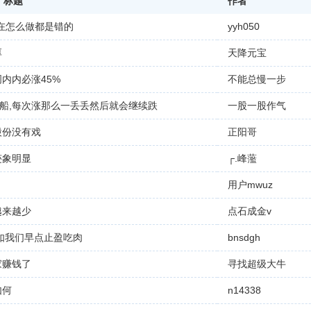
标题
作者
现在怎么做都是错的
yyh050
厚
天降元宝
内内必涨45%
不能总慢一步
船,每次涨那么一丢丢然后就会继续跌
一股一股作气
股份没有戏
正阳哥
迹象明显
┌.峰蘫ゝ
用户mwuz
越来越少
点石成金v
不如我们早点止盈吃肉
bnsdgh
家赚钱了
寻找超级大牛
如何
n14338