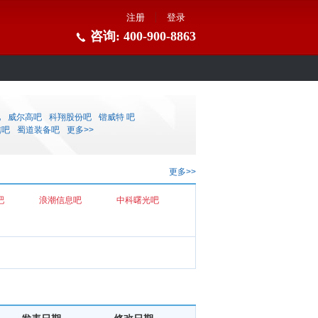
注册
登录
咨询: 400-900-8863
吧
威尔高吧
科翔股份吧
锴威特 吧
信吧
蜀道装备吧
更多>>
更多>>
吧
浪潮信息吧
中科曙光吧