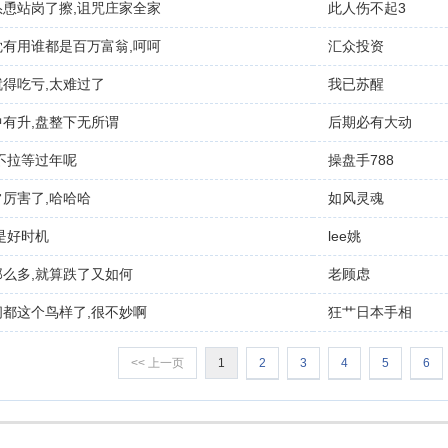
怂恿站岗了擦,诅咒庄家全家
此人伤不起3
觉有用谁都是百万富翁,呵呵
汇众投资
就得吃亏,太难过了
我已苏醒
中有升,盘整下无所谓
后期必有大动
不拉等过年呢
操盘手788
厉害了,哈哈哈
如风灵魂
是好时机
lee姚
那么多,就算跌了又如何
老顾虑
间都这个鸟样了,很不妙啊
狂艹日本手相
<< 上一页
1
2
3
4
5
6