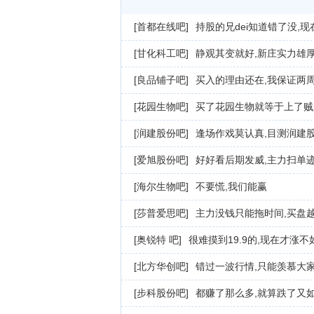
[首都在线吧]
持股的兄dei知道错了没,
[甘化科工吧]
静观其变就好,新庄实力雄
[良品铺子吧]
买入的理由还在,我保证两周
[花园生物吧]
买了花园生物就等于上了贼
[润建股份吧]
逢场作戏莫认真,目测润建
[爱旭股份吧]
好好看后期发威,主力扫单
[海尔生物吧]
不要慌,我们能赢
[莎普爱思吧]
主力没钱只能拖时间,买盘
[奥锐特 吧]
很难摸到19.9的,现在才涨
[北方华创吧]
错过一波行情,只能羡慕大
[步科股份吧]
都赚了那么多,就算跌了又