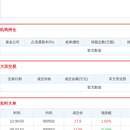
机构持仓
基金公司
占流通股本(%)
机构属性
持股总数(万股)
持
暂无数据
大宗交易
交易日期
成交价格
成交金额(万元)
买方营业部
暂无数据
实时大单
时间
代码
成交价
涨跌幅
12:30:03
300502
17.9
1.02%
09:33:42
300502
17.66
-0.34%