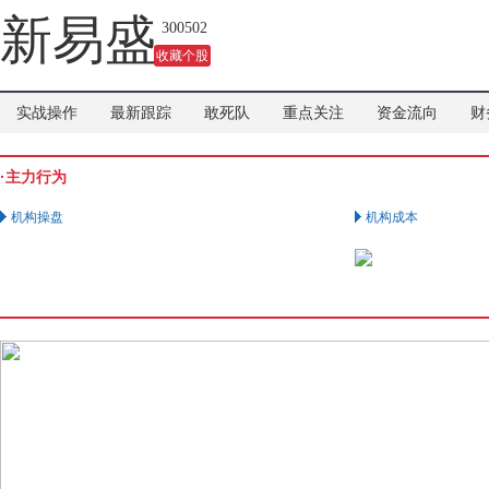
吗？
新易盛
300502
收藏个股
实战操作
最新跟踪
敢死队
重点关注
资金流向
财
·主力行为
机构操盘
机构成本