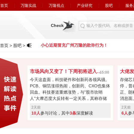
首页
万隆实战
万隆视点
产业研究
股吧
服务
Check
欺诈行为！
小心近期冒充广州万隆的欺诈行为！
首页
>
股吧
>
市场风向又变了！下周初将进入关键窗口？
15:00
今天这盘面，科技硬件和创新药各领风骚。
存储芯
PCB、铜箔涨得热闹，创新药、CXO也集体
停，普
回血。科技赛道重燃涨势，与"股市吹哨
正、朗
人"大摩态度大反转有一定关系，其称存储
消息面
最悲观过去，市场焦点要转向资本回馈，回
长速度
2天前
2天前
购、现金流或将成新催化。经过本周的连续
芯片的
10人
参与讨论，其中
3条
深度解读
6人
参
加速回暖，下周初将进入关键窗口！向上突
斯拉和
破走反转，突破失败就会再度回调！快来投
票亮你的观点，你看好下周A股突破反转