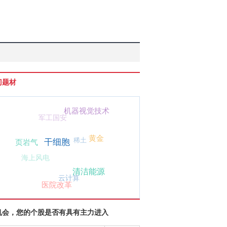
门题材
机器视觉技术
军工国安
黄金
干细胞
页岩气
稀土
海上风电
清洁能源
云计算
医院改革
机会，您的个股是否有具有主力进入