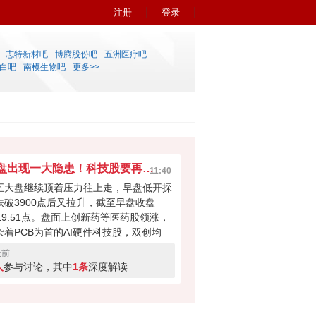
注册
登录
志特新材吧
博腾股份吧
五洲医疗吧
白吧
南模生物吧
更多>>
早盘出现一大隐患！科技股要再次吸干大盘？
11:40
五大盘继续顶着压力往上走，早盘低开探
跌破3900点后又拉升，截至早盘收盘
919.51点。盘面上创新药等医药股领涨，
杂着PCB为首的AI硬件科技股，双创均
。科技股本次反弹力度不小，但早盘成交
天前
量700多亿，如此下去会不会无法撑起大
人
参与讨论，其中
1条
深度解读
反弹？