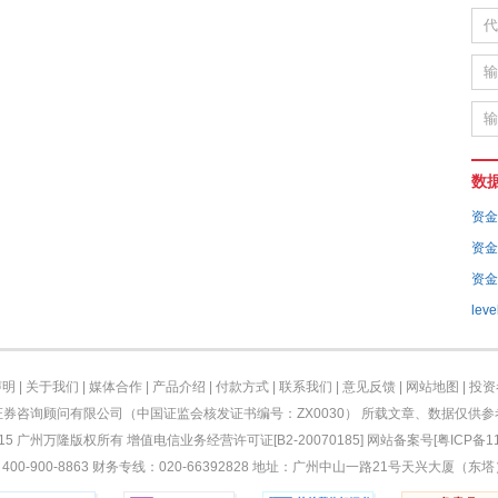
数
资金
资金
资金
leve
声明
|
关于我们
|
媒体合作
|
产品介绍
|
付款方式
|
联系我们
|
意见反馈
|
网站地图
|
投资
券咨询顾问有限公司（中国证监会核发证书编号：ZX0030） 所载文章、数据仅供
2015 广州万隆版权所有 增值电信业务经营许可证[B2-20070185] 网站备案号[粤ICP备11
400-900-8863 财务专线：020-66392828 地址：广州中山一路21号天兴大厦（东塔