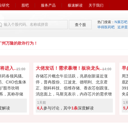
业研究
股吧
服务产品
极速解读
关于我们
热门搜索：
N展芯吧
查个股
毕得医药吧
近岸蛋
州万隆的欺诈行为！
市场风向又变了！下周初将进入关键窗口？
大佬发话！需求暴增！板块龙头冲击涨停？
15:00
14:00
新药各领风骚。
存储芯片概念午后活跃，兆易创新逼近涨
周
药、CXO也集体
停，普冉股份、江波龙、德明利、北京君
底
"股市吹哨
正、朗科科技、佰维存储、香农芯创跟涨。
3
系，其称存储
消息面上，马斯克表示，内存芯片的需求增
夹
向资本回馈，回
长速度远远超过了供应增速。马斯克对存储
涨
1天前
1
经过本周的连续
芯片的需求状况具备很强的发言权，因为特
缩
度解读
6人
参与讨论，其中
1条
深度解读
5
键窗口！向上突
斯拉和SpaceX均是存储芯片重要买家。
盘
度回调！快来投
A股突破反转