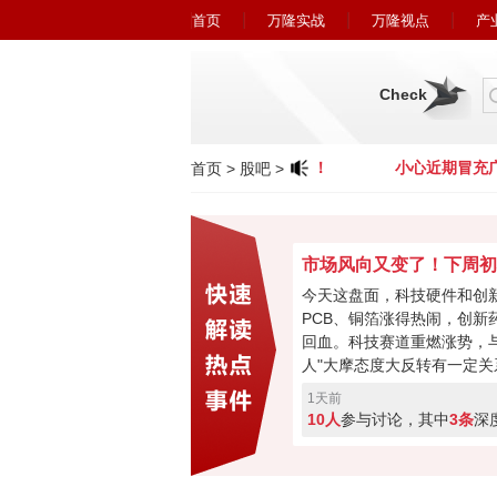
首页
万隆实战
万隆视点
产
Check
小心近期冒充广州万隆的欺诈行为！
小心近期冒充广
首页
>
股吧
>
今天这盘面，科技硬件和创
PCB、铜箔涨得热闹，创新
回血。科技赛道重燃涨势，与
人"大摩态度大反转有一定关
最悲观过去，市场焦点要转
1天前
购、现金流或将成新催化。
10人
参与讨论，其中
3条
深
加速回暖，下周初将进入关
破走反转，突破失败就会再
票亮你的观点，你看好下周