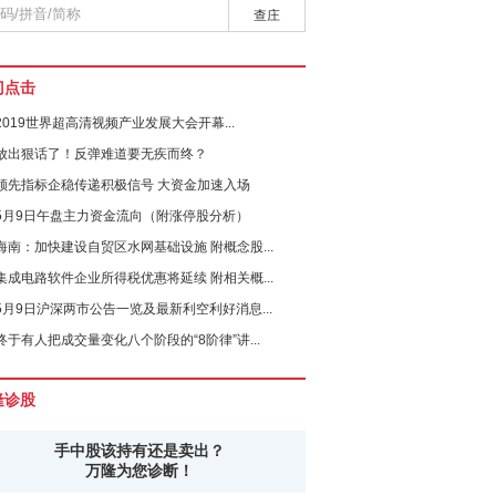
查庄
门点击
2019世界超高清视频产业发展大会开幕...
放出狠话了！反弹难道要无疾而终？
领先指标企稳传递积极信号 大资金加速入场
5月9日午盘主力资金流向（附涨停股分析）
海南：加快建设自贸区水网基础设施 附概念股...
集成电路软件企业所得税优惠将延续 附相关概...
5月9日沪深两市公告一览及最新利空利好消息...
终于有人把成交量变化八个阶段的“8阶律”讲...
隆诊股
手中股该持有还是卖出？
万隆为您诊断！