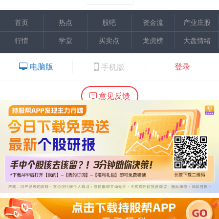
首页
热点
股吧
资金流
产业庄股
行情
学堂
买卖点
龙虎榜
大盘情绪
电脑版
登录
手机版
意见反馈
内容提供：广州市万隆证券咨询顾问有限公司
Copyright ©2015 Wlstock. All Right Reserved.
热线：020-66618988