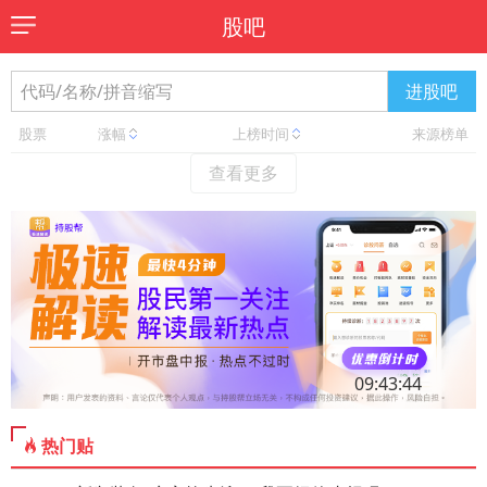
股吧
进股吧
股票
涨幅
上榜时间
来源榜单
查看更多
09:43:44
热门贴