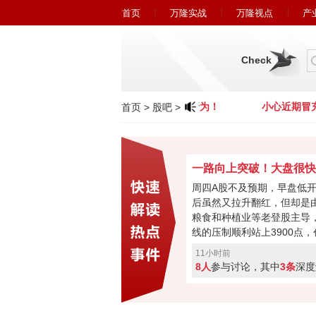
首页
万隆实战
万隆视点
产
Check
小心近期冒充广州万隆的欺诈行为！
小心近期冒充
首页
>
股吧
>
周四A股不及预期，早盘低
后虽然又拉升翻红，但却是
粮食和种植业等老登股主导，
线的压制顺利站上3900点
0.55%。今日科技股回落或
11小时前
利盘蠢蠢欲动，又或者是外
8人
参与讨论，其中
3条
深度
氛围向好，成交量也有2.5
否继续反弹再次回到4000点