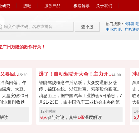
业研究
股吧
服务产品
极速解读
关于我们
热门搜索：
N津富 
查个股
中巨芯 吧
广哈通
广州万隆的欺诈行为！
一路向上突破！大盘很快又要回到4000点？
爆了！自动驾驶开大会！主力开始疯狂炒作？
15:30
14:00
开冲高回落，午
智能驾驶概念午后活跃，大众交通触及涨
黑
由煤炭、大豆、
停，锦江在线、浙江世宝、索菱股份跟涨。
走
大盘突破20日
消息面上，据中国汽车工业协会5日消息，7
临
，创业板则收跌
月21-23日，由中国汽车工业协会主办的第
大
许是连涨两天获
16届中国汽车论坛在上海嘉定举办。论坛期
而
12小时前
1
围扰动，但大盘
间，中国汽车工业协会正式宣布启动成
今
解读
6人
参与讨论，其中
1条
深度解读
5
万亿，接下来能
立“自动驾驶汽车产业发展联席会”。
利
？
有