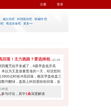
注册
登录
吧
威尔高吧
科翔股份吧
锴威特 吧
信吧
蜀道装备吧
更多>>
冲高回落！主力跑路？要选择相信A股吗？
11:40
周四魔咒似乎发威了，A股早盘低开高
，本以为又是放量普涨的一天，却没想到
近3900点时候冲高回落，截至早盘收盘三
指数均翻绿，盘面上科技股纷纷回落，反
煤炭、医药商业和种植业板块拉升。其实
4小时前
天大盘走弱也属意料之中，连涨两日后获
人
参与讨论，其中
1条
深度解读
盘蠢蠢欲动，加上外围扰动，下午还有没
翻红的希望？