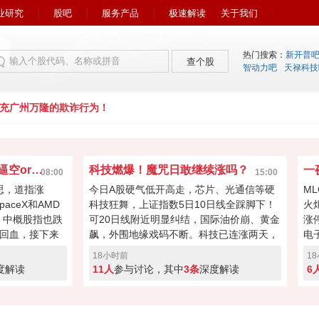
业研究
股吧
服务产品
极速解读
关于我们
热门搜索：
新开普
查个股
智动力吧
天禄科技
广州万隆的欺诈行为！
市场惊现变数！A股继续逼空or回踩？
科技燃爆！魔咒日敢继续涨吗？
08:00
15:00
思，道指涨
今日A股硬气低开高走，芯片、光通信等硬
M
aceX和AMD
科技狂舞，上证指数5日10日线全踩脚下！
火
，中概股指也跌
可20日线附近明显纠结，国际油价崩、黄金
涨
线回血，接下来
飙，外围地缘戏码不断。科技已连涨两天，
电
个缺口压力位！加
明天是周四魔咒日+连续两日大涨的获利盘
村
18小时前
1
器+先进机器人
虎视眈眈——你是大胆加仓博高举高打，还
头
度解读
11人
参与讨论，其中
3条
深度解读
6
反制），多空博
是先跑为敬？快来投票亮出你的态度！
别达
继续向上逼空，
ML
亮出你的态度！
订