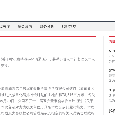
点关注
资金流向
财务分析
股吧精华
万
ST
20
路集团的《关于被动减持股份的沟通函》，获悉证券公司计划自公司公
多位
行交割。
ST
随着
及内
上海市浦东第二房屋征收服务事务所有限公司签订《浦东新区
ST
被列入减量化清拆补偿计划的土地面积78,816平方米，各类
ST
024年9月29日，公司召开十一届五次董事会会议审议通过《关于
品为
。本次交易对方为机关单位，具备本次交易的履约能力。本次
找
公司股东大会授权公司管理层或其指定的相关人员负责后续相