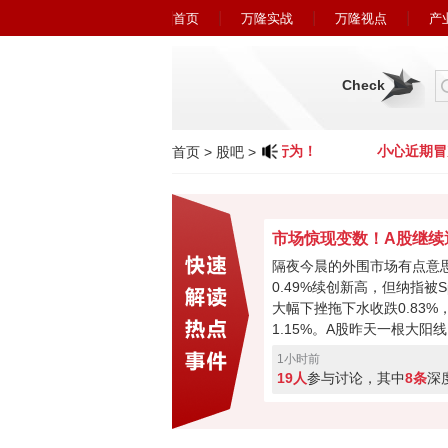
首页
万隆实战
万隆视点
产
Check
小心近期冒充广州万隆的欺诈行为！
小心近期冒充
首页
>
股吧
>
隔夜今晨的外围市场有点意
0.49%续创新高，但纳指被Sp
大幅下挫拖下水收跌0.83%
1.15%。A股昨天一根大阳
将要面对3943和3995两
1小时前
上中美科技摩擦升级（逆变
19人
参与讨论，其中
8条
深
+光模块禁令+中国5项措施
弈必然激烈。你觉得今天是
还是先回踩确认？快来投票