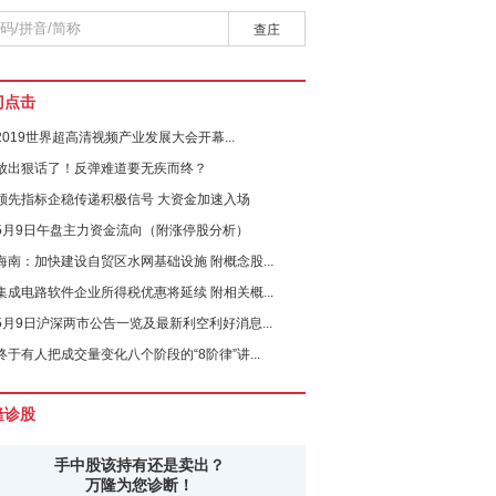
查庄
门点击
2019世界超高清视频产业发展大会开幕...
放出狠话了！反弹难道要无疾而终？
领先指标企稳传递积极信号 大资金加速入场
5月9日午盘主力资金流向（附涨停股分析）
海南：加快建设自贸区水网基础设施 附概念股...
集成电路软件企业所得税优惠将延续 附相关概...
5月9日沪深两市公告一览及最新利空利好消息...
终于有人把成交量变化八个阶段的“8阶律”讲...
隆诊股
手中股该持有还是卖出？
万隆为您诊断！