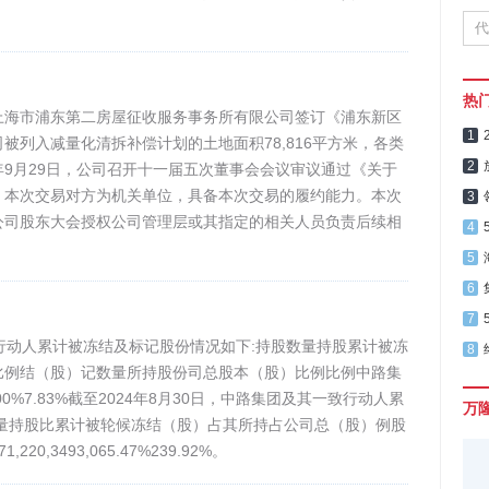
热
上海市浦东第二房屋征收服务事务所有限公司签订《浦东新区
1
被列入减量化清拆补偿计划的土地面积78,816平方米，各类
2
024年9月29日，公司召开十一届五次董事会会议审议通过《关于
。本次交易对方为机关单位，具备本次交易的履约能力。本次
3
公司股东大会授权公司管理层或其指定的相关人员负责后续相
4
5
6
7
致行动人累计被冻结及标记股份情况如下:持股数量持股累计被冻
8
比例结（股）记数量所持股份司总股本（股）比例比例中路集
35,800100%7.83%截至2024年8月30日，中路集团及其一致行动人累
万
量持股比累计被轮候冻结（股）占其所持占公司总（股）例股
220,3493,065.47%239.92%。