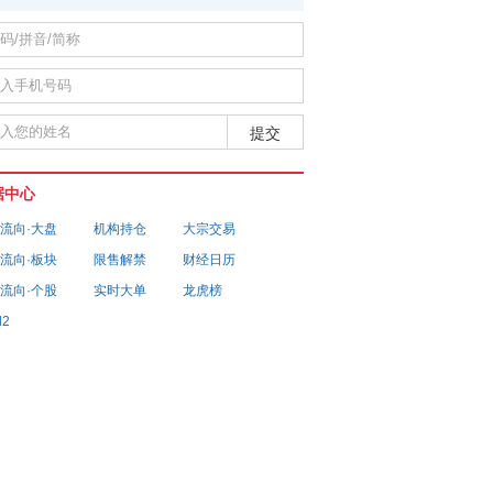
据中心
流向·大盘
机构持仓
大宗交易
流向·板块
限售解禁
财经日历
流向·个股
实时大单
龙虎榜
l2