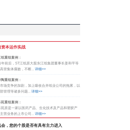
隆资本运作实战
江纸重组案例：
01年前后，ST江纸原大股东江纸集团董事长姜和平等
高管集体腐败，不断...
详细>>
华陶重组案例：
市场竞争的加剧，加上吸收合并纸业公司的拖累，以
部管理等诸多问题...
详细>>
科苑重组案例：
科苑原是一家以医药产品、生化技术及产品和塑胶产
主营业务的上市公司...
详细>>
机会，您的个股是否有具有主力进入