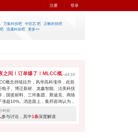
注册
登录
吧
万集科技吧
中巨芯 吧
正帆科技吧
吧
浩通科技吧
更多>>
一夜之间！订单爆了！MLCC概念已经无法阻挡？
14:10
LCC概念持续拉升，风华高科涨停，此前
炬电子、博迁新材、龙鑫智能、洁美科技
停，国瓷材料、三环集团、斯迪克、商络
子涨超10%。消息面上，集邦咨询认为，
田、三星电机、太阳诱电等三大MLCC龙
8小时前
在6月下旬的BB Ratio（订单出货比）分
人
参与讨论，其中
1条
深度解读
1.30、1.31和1.25，创出新高，整体
CC市场的BB Ratio同步升至1.04，显示
单积压压力正快速积聚。