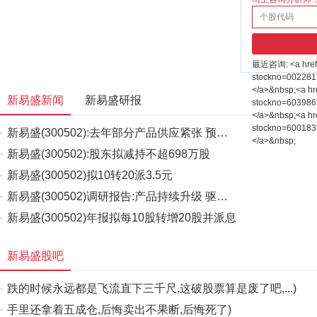
最近咨询:
<a hre
stockno=002281
</a>&nbsp;<a hr
新易盛新闻
新易盛研报
stockno=603986
</a>&nbsp;<a hr
stockno=600183
新易盛(300502):去年部分产品供应紧张 预…
</a>&nbsp;
新易盛(300502):股东拟减持不超698万股
新易盛(300502)拟10转20派3.5元
新易盛(300502)调研报告:产品持续升级 驱…
新易盛(300502)年报拟每10股转增20股并派息
新易盛股吧
跌的时候永远都是飞流直下三千尺,这破股票算是废了吧,...)
手里还拿着五成仓,后悔卖出不果断,后悔死了)