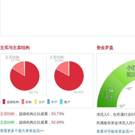
主买与主卖结构
资金罗盘
主买结构
主卖结构
15.7%
16.5%
82.9%
83.7%
超级机构
机构
大户
中户
散户
主买结构
，
超级机构
占比最重，
83.73
%
净流入
0
，在所属行业0
主卖结构
，
超级机构
占比最重，
82.89
%
所属板块资金净流入共
查看更多个股大单资金流>>
查看详尽板块资金流>>