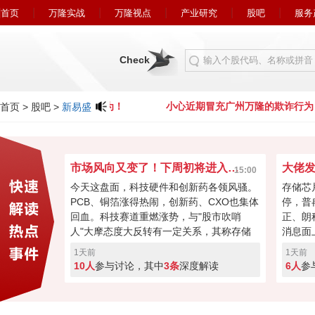
首页
万隆实战
万隆视点
产业研究
股吧
服务
Check
冒充广州万隆的欺诈行为！
小心近期冒充广州万隆的欺诈行为！
首页
>
股吧
>
新易盛
市场风向又变了！下周初将进入关键窗口？
15:00
今天这盘面，科技硬件和创新药各领风骚。
存储芯
PCB、铜箔涨得热闹，创新药、CXO也集体
停，普
回血。科技赛道重燃涨势，与"股市吹哨
正、朗
人"大摩态度大反转有一定关系，其称存储
消息面
最悲观过去，市场焦点要转向资本回馈，回
长速度
1天前
1天前
购、现金流或将成新催化。经过本周的连续
芯片的
10人
参与讨论，其中
3条
深度解读
6人
参
加速回暖，下周初将进入关键窗口！向上突
斯拉和
破走反转，突破失败就会再度回调！快来投
票亮你的观点，你看好下周A股突破反转