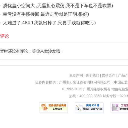
质优盘小空间大 ,无需担心震荡,我不是下车也不是吹票)
幸亏没有手贱接回,最近走势就是证明,很好)
太难过了,484.1我就出掉了,只要手贱就得吃亏)
评论
暂时还没有评论，等你来做沙发哦！
免责声明
|
关于我们
|
媒体合作
|
产品
证券内容提供：广州市万隆证券咨询顾问有限公司（中国证监会
© 1992-2015 广州万隆版权所有 增值电信业务
热线：400-900-8863 财务专线：0