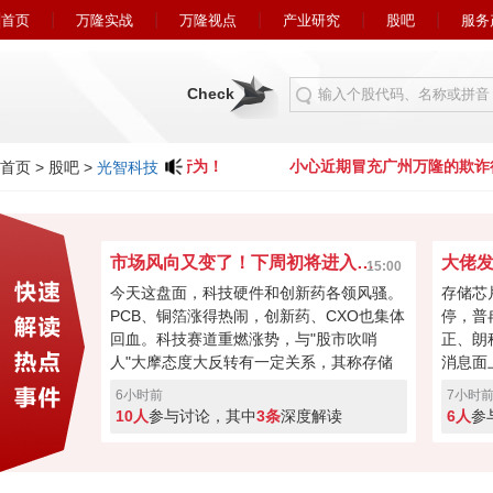
首页
万隆实战
万隆视点
产业研究
股吧
服务
Check
近期冒充广州万隆的欺诈行为！
小心近期冒充广州万隆的欺诈
首页
>
股吧
>
光智科技
市场风向又变了！下周初将进入关键窗口？
15:00
今天这盘面，科技硬件和创新药各领风骚。
存储芯
PCB、铜箔涨得热闹，创新药、CXO也集体
停，普
回血。科技赛道重燃涨势，与"股市吹哨
正、朗
人"大摩态度大反转有一定关系，其称存储
消息面
最悲观过去，市场焦点要转向资本回馈，回
长速度
6小时前
7小时
购、现金流或将成新催化。经过本周的连续
芯片的
10人
参与讨论，其中
3条
深度解读
6人
参
加速回暖，下周初将进入关键窗口！向上突
斯拉和
破走反转，突破失败就会再度回调！快来投
票亮你的观点，你看好下周A股突破反转