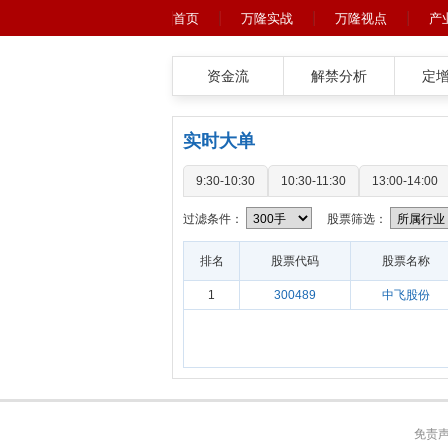
首页
万隆实战
万隆视点
产
资金流
解禁分析
定
实时大单
9:30-10:30
10:30-11:30
13:00-14:00
过滤条件：
股票筛选：
排名
股票代码
股票名称
1
300489
中飞股份
免责