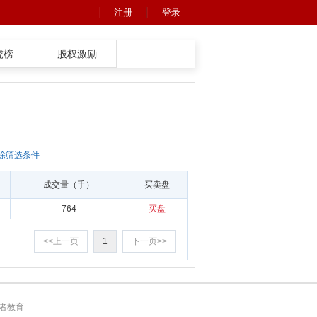
注册
登录
虎榜
股权激励
除筛选条件
成交量（手）
买卖盘
764
买盘
<<上一页
1
下一页>>
者教育