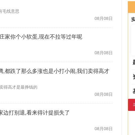
有毛线意思
08月08日
么鬼,庄家你个小软蛋,现在不拉等过年呢
08月08日
你折腾,都跌了那么多涨也是小打小闹,我们卖得高才
们卖得高才是最挣钱的
08月08日
票庄家边打别退,看来得计提损失了
08月08日