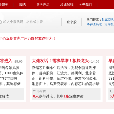
业研究
股吧
服务产品
极速解读
关于我们
热门搜索：
N展芯吧
查个股
毕得医药吧
近岸蛋
心近期冒充广州万隆的欺诈行为！
市场风向又变了！下周初将进入关键窗口？
大佬发话！需求暴增！板块龙头冲击涨停？
15:00
14:00
新药各领风骚。
存储芯片概念午后活跃，兆易创新逼近涨
周
药、CXO也集体
停，普冉股份、江波龙、德明利、北京君
底
"股市吹哨
正、朗科科技、佰维存储、香农芯创跟涨。
3
系，其称存储
消息面上，马斯克表示，内存芯片的需求增
夹
向资本回馈，回
长速度远远超过了供应增速。马斯克对存储
涨
21小时前
1
经过本周的连续
芯片的需求状况具备很强的发言权，因为特
缩
度解读
6人
参与讨论，其中
1条
深度解读
5
键窗口！向上突
斯拉和SpaceX均是存储芯片重要买家。
盘
度回调！快来投
A股突破反转