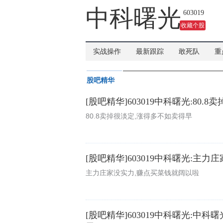
吗？
中科曙光
603019
收藏个股
实战操作
最新跟踪
敢死队
重
股吧精华
[股吧精华]603019中科曙光:80
80.8卖掉很淡定,涨得多不如卖得早
[股吧精华]603019中科曙光:主
主力庄家没实力,赚点买菜钱就阔以啦
[股吧精华]603019中科曙光: