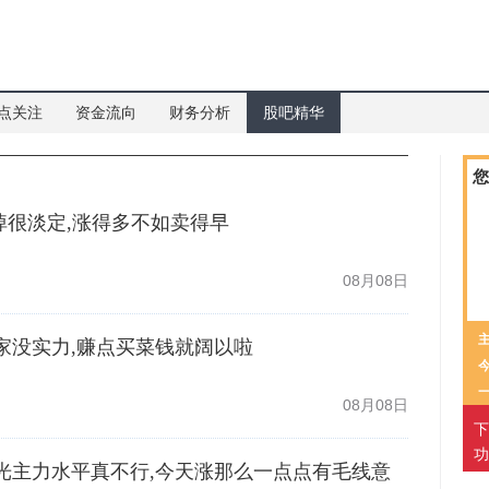
点关注
资金流向
财务分析
股吧精华
您
.8卖掉很淡定,涨得多不如卖得早
08月08日
力庄家没实力,赚点买菜钱就阔以啦
08月08日
下
功
中科曙光主力水平真不行,今天涨那么一点点有毛线意