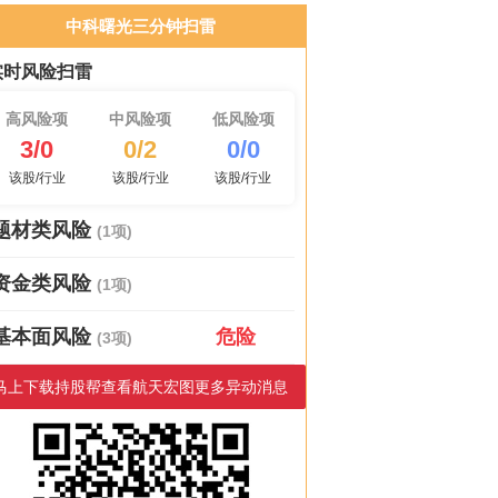
中科曙光三分钟扫雷
实时风险扫雷
高风险项
中风险项
低风险项
3/0
0/2
0/0
该股/行业
该股/行业
该股/行业
题材类风险
(1项)
资金类风险
(1项)
基本面风险
危险
(3项)
马上下载持股帮查看航天宏图更多异动消息