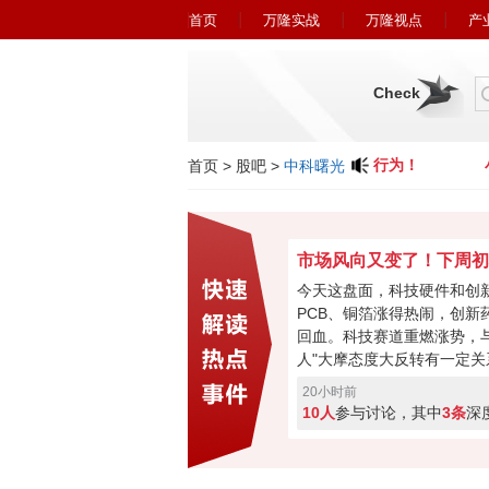
首页
万隆实战
万隆视点
产
Check
小心近期冒充广州万隆的欺诈行为！
小
首页
>
股吧
>
中科曙光
今天这盘面，科技硬件和创
PCB、铜箔涨得热闹，创新
回血。科技赛道重燃涨势，与
人"大摩态度大反转有一定关
最悲观过去，市场焦点要转
20小时前
购、现金流或将成新催化。
10人
参与讨论，其中
3条
深
加速回暖，下周初将进入关
破走反转，突破失败就会再
票亮你的观点，你看好下周