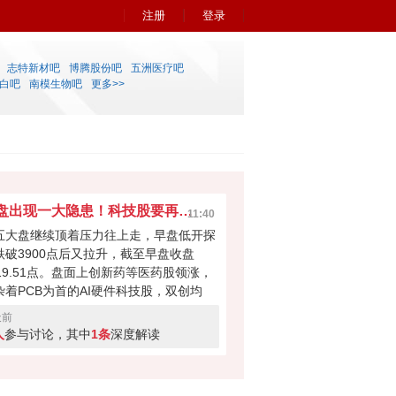
注册
登录
志特新材吧
博腾股份吧
五洲医疗吧
白吧
南模生物吧
更多>>
早盘出现一大隐患！科技股要再次吸干大盘？
11:40
五大盘继续顶着压力往上走，早盘低开探
跌破3900点后又拉升，截至早盘收盘
919.51点。盘面上创新药等医药股领涨，
杂着PCB为首的AI硬件科技股，双创均
。科技股本次反弹力度不小，但早盘成交
天前
量700多亿，如此下去会不会无法撑起大
人
参与讨论，其中
1条
深度解读
反弹？