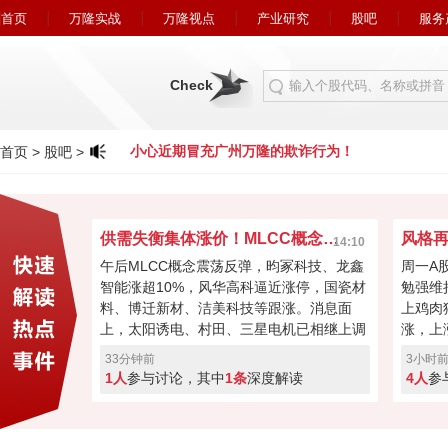
首页
万隆实战
万隆视点
产业研究
股吧
服务
Check
欺诈行为！
小心近期冒充广州万隆的欺诈行为！
首页
>
股吧
>
供需失衡集体涨价！MLCC概念多头拉满了？
14:10
午后MLCC概念震荡反弹，昀冢科技、龙鑫
周一A
智能涨超10%，风华高科逼近涨停，国瓷材
勉强维
料、博迁新材、洁美科技等跟涨。消息面
上鸡肉
上，太阳诱电、村田、三星电机已相继上调
涨，上
业绩预期并启动涨价，三星电机8月1日起
的背景
33分钟前
3小时
MLCC全线涨价30%，太阳诱电9月1日起跟
么明显
1人
参与讨论，其中
1条
深度解读
4人
参
进涨价。目前AI相关高容MLCC用量大幅增
戏？
长，超高容MLCC现货紧缺、交期拉长，龙
头小幅扩产但产能释放需一年以上，供需缺