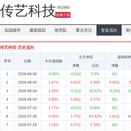
传艺科技
002866
收藏个股
实战操作
最新跟踪
敢死队
重点关注
资金流向
财
传艺科技·历史流向
主力净流
超级机
序号
日期
今日涨跌幅
净额
占比
净额
1
2026-08-06
-0.90%
-0.01亿
0.5%
0亿
2
2026-08-05
1.97%
0.01亿
0.38%
0.05亿
2
3
2026-08-04
1.26%
-0.21亿
10.52%
-0.23亿
1
4
2026-08-03
0.80%
0.08亿
3.72%
0亿
5
2026-07-31
1.77%
-0.01亿
0.58%
0亿
6
2026-07-30
0.55%
1.77亿
63.42%
1.81亿
6
7
2026-07-29
3.18%
0.07亿
3.78%
0亿