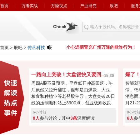
首页
万隆实战
万隆视点
产业研究
股吧
服务
Check
充广州万隆的欺诈行为！
小心近期冒充广州万隆的欺诈行为！
首页
>
股吧
>
传艺科技
一路向上突破！大盘很快又要回到4000点？
15:30
周四A股不及预期，早盘低开冲高回落，午
智能驾
后虽然又拉升翻红，但却是由煤炭、大豆、
停，锦
粮食和种植业等老登股主导，大盘突破20日
消息面
线的压制顺利站上3900点，创业板则收跌
月21
0.55%。今日科技股回落或许是连涨两天获
16届
6小时前
8小时
利盘蠢蠢欲动，又或者是外围扰动，但大盘
间，中
8人
参与讨论，其中
3条
深度解读
6人
参
氛围向好，成交量也有2.5万亿，接下来能
立“自
否继续反弹再次回到4000点？