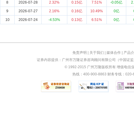
8
2026-07-28
2.32%
0.15亿
7.51%
-0.05亿
2
9
2026-07-27
2.16%
0.16亿
10.49%
0亿
10
2026-07-24
-4.53%
0.13亿
6.51%
0亿
免责声明
|
关于我们
|
媒体合作
|
产品
证券内容提供：广州市万隆证券咨询顾问有限公司（中国证监会
© 1992-2015 广州万隆版权所有 增值电信业务
热线：400-900-8863 财务专线：0