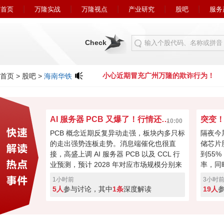
首页
万隆实战
万隆视点
产业研究
股吧
服务
Check
广州万隆的欺诈行为！
小心近期冒充广州万隆的欺诈行为！
首页
>
股吧
>
海南华铁
AI 服务器 PCB 又爆了！行情还能走多远？
突变
10:00
PCB 概念近期反复异动走强，板块内多只标
隔夜今
的走出强势连板走势。消息端催化也很直
储芯片
接，高盛上调 AI 服务器 PCB 以及 CCL 行
到55
业预测，预计 2028 年对应市场规模分别来
率，同
到 840 亿、480 亿美元，机构上调预期给板
及其衍
1小时前
3小时
块带来想象空间，不过短期连续冲高之后分
满，科
5人
参与讨论，其中
1条
深度解读
19人
歧也在加大，是利好兑现见好就收，还是行
围利空
情才刚刚启动继续看高，你更偏向哪种思
是回撤
路？
点。