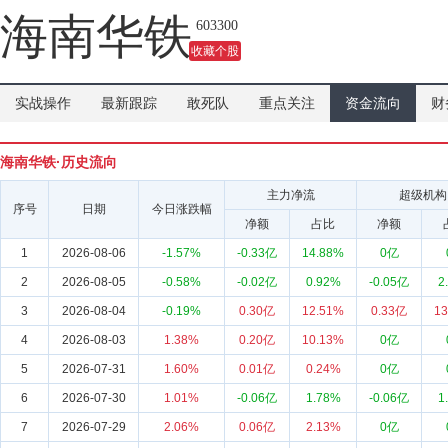
海南华铁
603300
收藏个股
实战操作
最新跟踪
敢死队
重点关注
资金流向
财
海南华铁·历史流向
主力净流
超级机构
序号
日期
今日涨跌幅
净额
占比
净额
1
2026-08-06
-1.57%
-0.33亿
14.88%
0亿
2
2026-08-05
-0.58%
-0.02亿
0.92%
-0.05亿
2
3
2026-08-04
-0.19%
0.30亿
12.51%
0.33亿
13
4
2026-08-03
1.38%
0.20亿
10.13%
0亿
5
2026-07-31
1.60%
0.01亿
0.24%
0亿
6
2026-07-30
1.01%
-0.06亿
1.78%
-0.06亿
1
7
2026-07-29
2.06%
0.06亿
2.13%
0亿