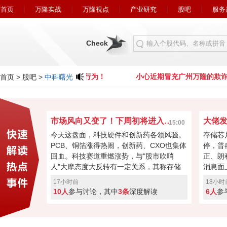
首页
万隆实战
万隆视点
产业研究
股吧
服务
Check
心近期冒充广州万隆的欺诈行为！
小心近期冒充广州万隆的欺诈
首页
>
股吧
>
中科曙光
市场风向又变了！下周初将进入关键窗口？
15:00
今天这盘面，科技硬件和创新药各领风骚。
存储芯
PCB、铜箔涨得热闹，创新药、CXO也集体
停，普
回血。科技赛道重燃涨势，与"股市吹哨
正、朗
人"大摩态度大反转有一定关系，其称存储
消息面
最悲观过去，市场焦点要转向资本回馈，回
长速度
17小时前
18小时
购、现金流或将成新催化。经过本周的连续
芯片的
10人
参与讨论，其中
3条
深度解读
6人
参
加速回暖，下周初将进入关键窗口！向上突
斯拉和
破走反转，突破失败就会再度回调！快来投
票亮你的观点，你看好下周A股突破反转