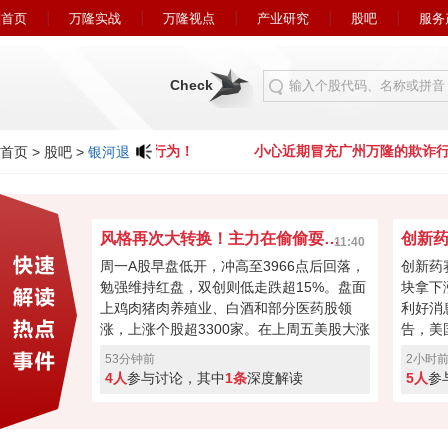
首页
万隆实战
万隆视点
产业研究
股吧
服务
Check
近期冒充广州万隆的欺诈行为！
小心近期冒充广州万隆的欺诈行
首页
>
股吧
>
银河退
风格再次大转换！主力在偷偷耍把戏？
11:40
周一A股早盘低开，冲高至3966点后回落，
创新药
勉强维持红盘，双创则低走跌超15%。盘面
块拿下
上鸡肉猪肉养殖业、白酒和部分医药股领
利好消
涨，上涨个股超3300家。在上周五美股大涨
告，美
的背景下，A股却是大消费支棱了起来，这
利裁决
53分钟前
2小时
么明显的风格转换，会不会是主力在耍把
负面政
4人
参与讨论，其中
1条
深度解读
5人
参
戏？
行情，
块接下
回落？