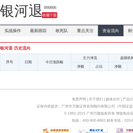
银河退
000806
收藏个股
实战操作
最新跟踪
敢死队
重点关注
资金流向
财
银河退·历史流向
主力净流
超级机
序号
日期
今日涨跌幅
净额
占比
净额
免责声明
|
关于我们
|
媒体合作
|
产品
证券内容提供：广州市万隆证券咨询顾问有限公司（中国证监会
© 1992-2015 广州万隆版权所有 增值电信业务
热线：400-900-8863 财务专线：0