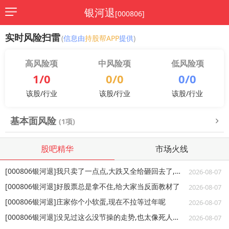
银河退
[000806]
实时风险扫雷
(
信息由
持股帮APP
提供
)
高风险项
中风险项
低风险项
1/0
0/0
0/0
该股/行业
该股/行业
该股/行业
基本面风险
(1项)
股吧精华
市场火线
[000806银河退]我只卖了一点点,大跌又全给砸回去了,让人痛心
2026-08-07
[000806银河退]好股票总是拿不住,给大家当反面教材了
2026-08-07
[000806银河退]庄家你个小软蛋,现在不拉等过年呢
2026-08-07
[000806银河退]没见过这么没节操的走势,也太像死人心电图了吧
2026-08-07