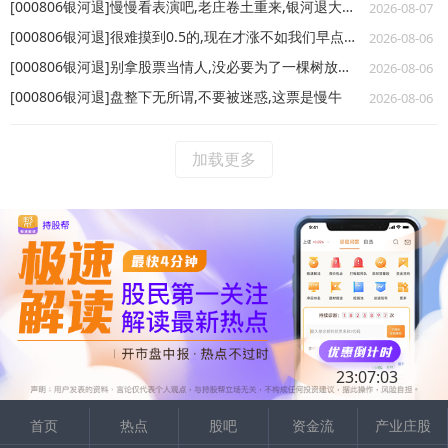
[000806银河退]慢慢看表演吧,老庄卷土重来,银河退大概率要飞了
2026-08-07
[000806银河退]很难摸到0.5的,现在才涨不如我们早点止盈吃肉
2026-08-06
[000806银河退]别拿股票当情人,没必要为了一棵树放弃一片森林
2026-08-06
[000806银河退]盘整下无所谓,不要被迷惑,这票是慢牛
2026-08-06
加载更多
23:07:03
首页
热点
股吧
资金流
产业庄股