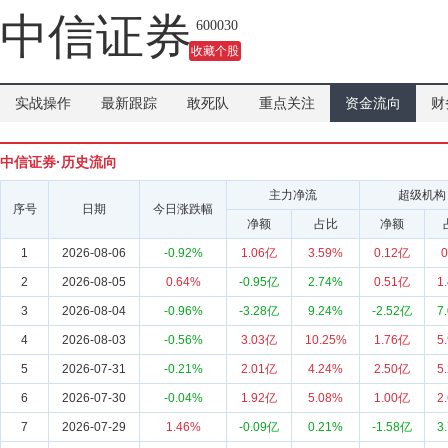
中信证券
600030
收藏个股
实战操作
最新跟踪
敢死队
重点关注
资金流向
财
中信证券·历史流向
主力净流
超级机构
序号
日期
今日涨跌幅
净额
占比
净额
1
2026-08-06
-0.92%
1.06亿
3.59%
0.12亿
0
2
2026-08-05
0.64%
-0.95亿
2.74%
0.51亿
1
3
2026-08-04
-0.96%
-3.28亿
9.24%
-2.52亿
7
4
2026-08-03
-0.56%
3.03亿
10.25%
1.76亿
5
5
2026-07-31
-0.21%
2.01亿
4.24%
2.50亿
5
6
2026-07-30
-0.04%
1.92亿
5.08%
1.00亿
2
7
2026-07-29
1.46%
-0.09亿
0.21%
-1.58亿
3