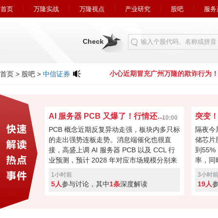
首页
万隆实战
万隆视点
产业研究
股吧
服务
Check
冒充广州万隆的欺诈行为！
小心近期冒充广州万隆的欺诈行为！
首页
>
股吧
>
中信证券
AI 服务器 PCB 又爆了！行情还能走多远？
突变
10:00
PCB 概念近期反复异动走强，板块内多只标
隔夜今
的走出强势连板走势。消息端催化也很直
储芯片
接，高盛上调 AI 服务器 PCB 以及 CCL 行
到55
业预测，预计 2028 年对应市场规模分别来
率，同
到 840 亿、480 亿美元，机构上调预期给板
及其衍
1小时前
3小时
块带来想象空间，不过短期连续冲高之后分
满，科
5人
参与讨论，其中
1条
深度解读
19人
歧也在加大，是利好兑现见好就收，还是行
围利空
情才刚刚启动继续看高，你更偏向哪种思
是回撤
路？
点。