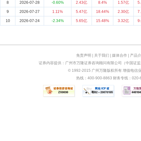
8
2026-07-28
-0.60%
2.43亿
8.4%
1.57亿
5
9
2026-07-27
1.11%
5.47亿
18.44%
2.30亿
7
10
2026-07-24
-2.34%
5.65亿
15.48%
3.32亿
9
免责声明
|
关于我们
|
媒体合作
|
产品
证券内容提供：广州市万隆证券咨询顾问有限公司（中国证监会
© 1992-2015 广州万隆版权所有 增值电信业务
热线：400-900-8863 财务专线：0