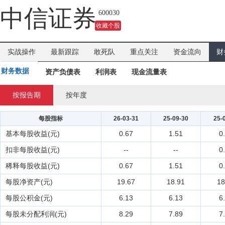
吗？
中信证券
600030
收藏个股
实战操作
最新跟踪
敢死队
重点关注
资金流向
财
财务数据
资产负债表
利润表
现金流量表
按报告期
按年度
每股指标
26-03-31
25-09-30
25-
基本每股收益(元)
0.67
1.51
0
扣非每股收益(元)
--
--
0
稀释每股收益(元)
0.67
1.51
0
每股净资产(元)
19.67
18.91
18
每股公积金(元)
6.13
6.13
6
每股未分配利润(元)
8.29
7.89
7