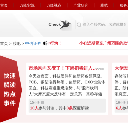
首页
万隆实战
万隆视点
产业研究
股吧
服务
Check
心近期冒充广州万隆的欺诈行为！
小心近期冒充广州万隆的欺
首页
>
股吧
>
中信证券
市场风向又变了！下周初将进入关键窗口？
15:00
今天这盘面，科技硬件和创新药各领风骚。
存储芯
PCB、铜箔涨得热闹，创新药、CXO也集体
停，普
回血。科技赛道重燃涨势，与"股市吹哨
正、朗
人"大摩态度大反转有一定关系，其称存储
消息面
最悲观过去，市场焦点要转向资本回馈，回
长速度
15小时前
16小时
购、现金流或将成新催化。经过本周的连续
芯片的
10人
参与讨论，其中
3条
深度解读
6人
参
加速回暖，下周初将进入关键窗口！向上突
斯拉和
破走反转，突破失败就会再度回调！快来投
票亮你的观点，你看好下周A股突破反转