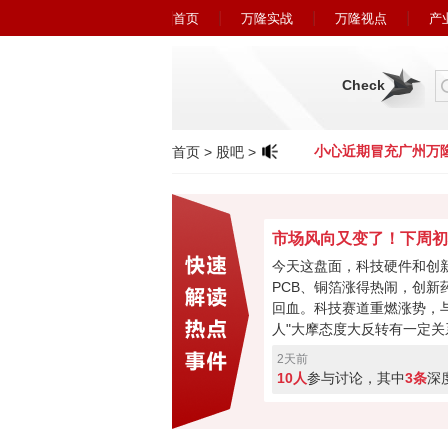
首页
万隆实战
万隆视点
产
Check
小心近期冒充广州万隆的欺诈行为！
小心近期冒充广州万隆
首页
>
股吧
>
今天这盘面，科技硬件和创
PCB、铜箔涨得热闹，创新
回血。科技赛道重燃涨势，与
人"大摩态度大反转有一定关
最悲观过去，市场焦点要转
2天前
购、现金流或将成新催化。
10人
参与讨论，其中
3条
深
加速回暖，下周初将进入关
破走反转，突破失败就会再
票亮你的观点，你看好下周