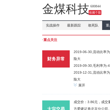
吗？
金煤科技
600844
收藏个股
实战操作
最新跟踪
敢死队
重
·重点关注
2019-06-30,流动
财务异常
险大
2019-09-30,毛利
2019-12-31,流动
险大
展开
成交价：3.86元，成交
大宗交易
方爱建证券北京分公司