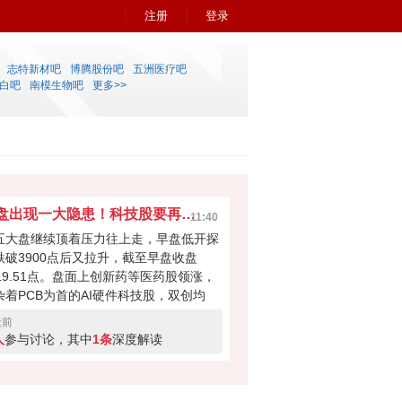
注册
登录
志特新材吧
博腾股份吧
五洲医疗吧
白吧
南模生物吧
更多>>
早盘出现一大隐患！科技股要再次吸干大盘？
11:40
五大盘继续顶着压力往上走，早盘低开探
跌破3900点后又拉升，截至早盘收盘
919.51点。盘面上创新药等医药股领涨，
杂着PCB为首的AI硬件科技股，双创均
。科技股本次反弹力度不小，但早盘成交
天前
量700多亿，如此下去会不会无法撑起大
人
参与讨论，其中
1条
深度解读
反弹？