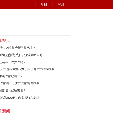
注册
登录
隆视点
期，A股是反弹还是反转？
驱动超预期反抽，短线策略应对
还会有二次探底吗？
反弹后有休整压力，但仍可关注结构机会
中期底部已确立？
底部确立，关注局部博弈机会
底部信号已经出现？
冰点后反抽，高低切行为放缓
乐新闻