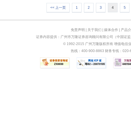
<< 上一页
1
2
3
4
5
免责声明
|
关于我们
|
媒体合作
|
产品
证券内容提供：广州市万隆证券咨询顾问有限公司（中国证监会
© 1992-2015 广州万隆版权所有 增值电信业务
热线：400-900-8863 财务专线：0