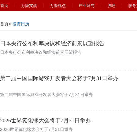
首页
万隆实战
万隆视点
产业研究
股吧
服务
首页
>
投资日历
日本央行公布利率决议和经济前景展望报告
日本央行公布利率决议和经济前景展望报告
第二届中国国际游戏开发者大会将于7月31日举办
第二届中国国际游戏开发者大会将于7月31日举办
2026世界氮化镓大会将于7月31日举办
2026世界氮化镓大会将于7月31日举办