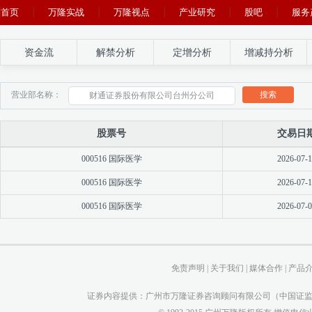
首页
万隆实战
万隆视点
产业研究
股吧
服务
资金流
解禁分析
定增分析
增减持分析
搜索
营业部名称：
股票号
交易日
000516 国际医学
2026-07-1
000516 国际医学
2026-07-1
000516 国际医学
2026-07-0
免责声明
|
关于我们
|
媒体合作
|
产品
证券内容提供：广州市万隆证券咨询顾问有限公司（中国证监会