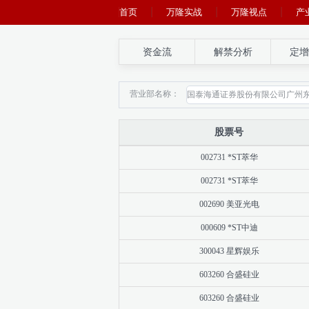
首页
万隆实战
万隆视点
产
资金流
解禁分析
定增
营业部名称：
股票号
002731 *ST萃华
002731 *ST萃华
002690 美亚光电
000609 *ST中迪
300043 星辉娱乐
603260 合盛硅业
603260 合盛硅业