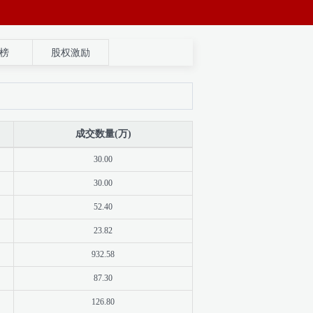
榜
股权激励
成交数量(万)
30.00
30.00
52.40
23.82
932.58
87.30
126.80