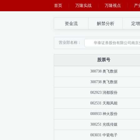
首页
万隆实战
万隆视点
产
资金流
解禁分析
定增
营业部名称：
股票号
300738 奥飞数据
300738 奥飞数据
002923 润都股份
002531 天顺风能
000933 神火股份
300251 光线传媒
003031 中瓷电子