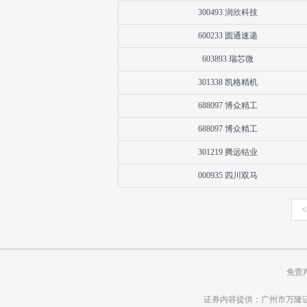
300493 润欣科技
600233 圆通速递
603893 瑞芯微
301338 凯格精机
688097 博众精工
688097 博众精工
301219 腾远钴业
000935 四川双马
<
免责
证券内容提供：广州市万隆证