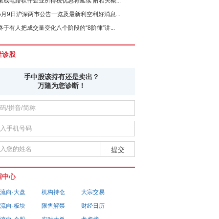
集成电路软件企业所得税优惠将延续 附相关概...
5月9日沪深两市公告一览及最新利空利好消息...
终于有人把成交量变化八个阶段的“8阶律”讲...
隆诊股
手中股该持有还是卖出？
万隆为您诊断！
据中心
流向·大盘
机构持仓
大宗交易
流向·板块
限售解禁
财经日历