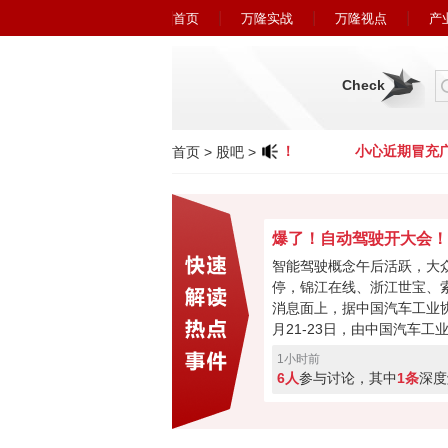
首页
万隆实战
万隆视点
产
Check
小心近期冒充广州万隆的欺诈行为！
小心近期冒充广
首页
>
股吧
>
智能驾驶概念午后活跃，大
停，锦江在线、浙江世宝、
消息面上，据中国汽车工业协
月21-23日，由中国汽车工
16届中国汽车论坛在上海嘉
1小时前
间，中国汽车工业协会正式
6人
参与讨论，其中
1条
深度
立“自动驾驶汽车产业发展联