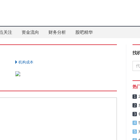
点关注
资金流向
财务分析
股吧精华
找
机构成本
热
1
2
3
4
5