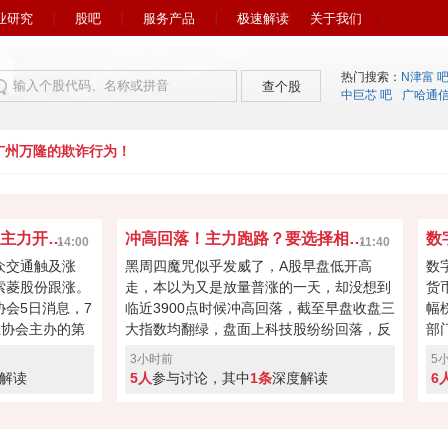
业研究
股吧
服务产品
极速解读
关于我们
热门搜索：
N津富 
查个股
中巨芯 吧
广哈通
州万隆的欺诈行为！
爆了！自动驾驶开大会！主力开始疯狂炒作？
冲高回落！主力跑路？要选择相信A股吗？
14:00
11:40
众交通触及涨
黑周四魔咒似乎发威了，A股早盘低开高
数
索菱股份跟涨。
走，本以为又是放量普涨的一天，却没想到
货
会5日消息，7
临近3900点时候冲高回落，截至早盘收盘三
幅
业协会主办的第
大指数均翻绿，盘面上科技股纷纷回落，反
部
定举办。论坛期
而煤炭、医药商业和种植业板块拉升。其实
售
3小时前
5
宣布启动成
今天大盘走弱也属意料之中，连涨两日后获
币
解读
5人
参与讨论，其中
1条
深度解读
6
席会”。
利盘蠢蠢欲动，加上外围扰动，下午还有没
来
有翻红的希望？
行