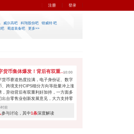
注册
登录
吧
威尔高吧
科翔股份吧
锴威特 吧
信吧
蜀道装备吧
更多>>
数字货币集体爆发！背后有双重利好加持？
10:00
字货币赛道热度拉满，电子身份证、数字
币、跨境支付CIPS细分方向等批量冲上涨
榜，异动背后有双重利好加持，一方面多
门出台零售业创新发展意见，大力支持零
行业数字化改造；另一方面非洲首个人民
小时前
联合清算行正式落地，CIPS 跨境交易迎
人
参与讨论，其中
1条
深度解读
新突破，政策 + 海外落地双重驱动，这波
情能持续走下去吗，来投出你的看法。