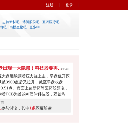
注册
登录
志特新材吧
博腾股份吧
五洲医疗吧
白吧
南模生物吧
更多>>
早盘出现一大隐患！科技股要再次吸干大盘？
11:40
五大盘继续顶着压力往上走，早盘低开探
跌破3900点后又拉升，截至早盘收盘
919.51点。盘面上创新药等医药股领涨，
杂着PCB为首的AI硬件科技股，双创均
。科技股本次反弹力度不小，但早盘成交
天前
量700多亿，如此下去会不会无法撑起大
人
参与讨论，其中
1条
深度解读
反弹？