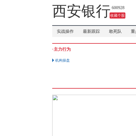
吗？
西安银行
600928
收藏个股
实战操作
最新跟踪
敢死队
重
·主力行为
机构操盘