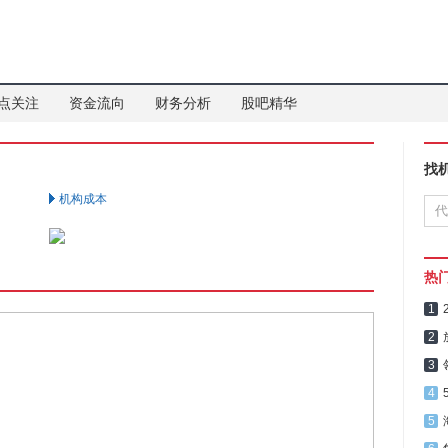
点关注
资金流向
财务分析
股吧精华
找
机构成本
热
1
2
3
4
5