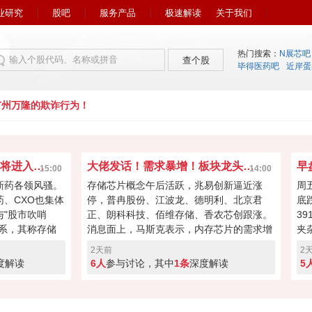
业研究
股吧
服务产品
极速解读
关于我们
热门搜索：
N展芯吧
查个股
毕得医药吧
近岸蛋
州万隆的欺诈行为！
市场风向又变了！下周初将进入关键窗口？
大佬发话！需求暴增！板块龙头冲击涨停？
15:00
14:00
新药各领风骚。
存储芯片概念午后活跃，兆易创新逼近涨
周
药、CXO也集体
停，普冉股份、江波龙、德明利、北京君
底
"股市吹哨
正、朗科科技、佰维存储、香农芯创跟涨。
3
系，其称存储
消息面上，马斯克表示，内存芯片的需求增
夹
向资本回馈，回
长速度远远超过了供应增速。马斯克对存储
涨
2天前
2
经过本周的连续
芯片的需求状况具备很强的发言权，因为特
缩
度解读
6人
参与讨论，其中
1条
深度解读
5
键窗口！向上突
斯拉和SpaceX均是存储芯片重要买家。
盘
度回调！快来投
A股突破反转