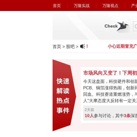
首页
万隆实战
万隆视点
产
Check
小心近期冒充广州万隆的欺诈行为！
小心近期冒充广
首页
>
股吧
>
今天这盘面，科技硬件和创
PCB、铜箔涨得热闹，创新
回血。科技赛道重燃涨势，与
人"大摩态度大反转有一定关
最悲观过去，市场焦点要转
2天前
购、现金流或将成新催化。
10人
参与讨论，其中
3条
深
加速回暖，下周初将进入关
破走反转，突破失败就会再
票亮你的观点，你看好下周