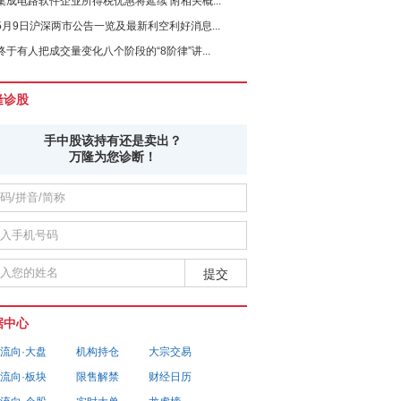
集成电路软件企业所得税优惠将延续 附相关概...
5月9日沪深两市公告一览及最新利空利好消息...
终于有人把成交量变化八个阶段的“8阶律”讲...
隆诊股
手中股该持有还是卖出？
万隆为您诊断！
据中心
流向·大盘
机构持仓
大宗交易
流向·板块
限售解禁
财经日历