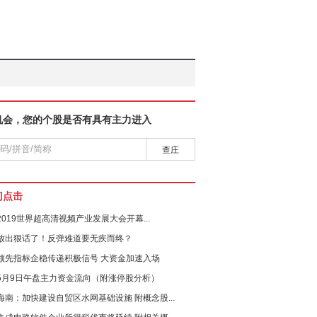
机会，您的个股是否有具有主力进入
查庄
门点击
2019世界超高清视频产业发展大会开幕...
放出狠话了！反弹难道要无疾而终？
领先指标企稳传递积极信号 大资金加速入场
5月9日午盘主力资金流向（附涨停股分析）
海南：加快建设自贸区水网基础设施 附概念股...