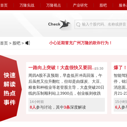
首页
万隆实战
万隆视点
产业研究
股吧
服务
Check
万隆的欺诈行为！
小心近期冒充广州万隆的欺诈行为！
首页
>
股吧
>
一路向上突破！大盘很快又要回到4000点？
15:30
周四A股不及预期，早盘低开冲高回落，午
智能驾
后虽然又拉升翻红，但却是由煤炭、大豆、
停，锦
粮食和种植业等老登股主导，大盘突破20日
消息面
线的压制顺利站上3900点，创业板则收跌
月21
0.55%。今日科技股回落或许是连涨两天获
16届
14小时前
15小时
利盘蠢蠢欲动，又或者是外围扰动，但大盘
间，中
8人
参与讨论，其中
3条
深度解读
6人
参
氛围向好，成交量也有2.5万亿，接下来能
立“自
否继续反弹再次回到4000点？