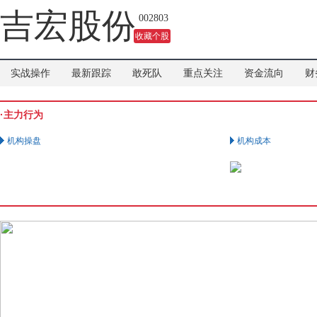
吉宏股份
002803
收藏个股
实战操作
最新跟踪
敢死队
重点关注
资金流向
财
·主力行为
机构操盘
机构成本