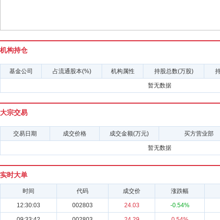
机构持仓
基金公司
占流通股本(%)
机构属性
持股总数(万股)
持
暂无数据
大宗交易
交易日期
成交价格
成交金额(万元)
买方营业部
暂无数据
实时大单
时间
代码
成交价
涨跌幅
12:30:03
002803
24.03
-0.54%
09:33:42
002803
24.29
0.54%