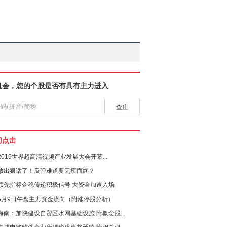
机会，您的个股是否有具有主力进入
查庄
门点击
2019世界超高清视频产业发展大会开幕...
放出狠话了！反弹难道要无疾而终？
领先指标企稳传递积极信号 大资金加速入场
5月9日午盘主力资金流向（附涨停股分析）
海南：加快建设自贸区水网基础设施 附概念股...