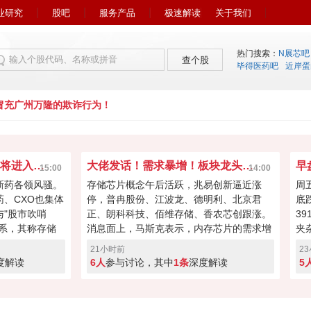
业研究
股吧
服务产品
极速解读
关于我们
热门搜索：
N展芯吧
查个股
毕得医药吧
近岸蛋
充广州万隆的欺诈行为！
市场风向又变了！下周初将进入关键窗口？
大佬发话！需求暴增！板块龙头冲击涨停？
15:00
14:00
新药各领风骚。
存储芯片概念午后活跃，兆易创新逼近涨
周
药、CXO也集体
停，普冉股份、江波龙、德明利、北京君
底
"股市吹哨
正、朗科科技、佰维存储、香农芯创跟涨。
3
系，其称存储
消息面上，马斯克表示，内存芯片的需求增
夹
向资本回馈，回
长速度远远超过了供应增速。马斯克对存储
涨
21小时前
2
经过本周的连续
芯片的需求状况具备很强的发言权，因为特
缩
度解读
6人
参与讨论，其中
1条
深度解读
5
键窗口！向上突
斯拉和SpaceX均是存储芯片重要买家。
盘
度回调！快来投
A股突破反转