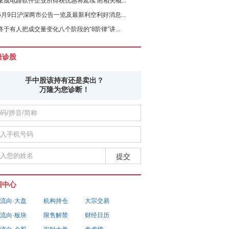
集成电路软件企业所得税优惠将延续 附相关概...
5月9日沪深两市公告一览及最新利空利好消息...
终于有人把成交量变化八个阶段的“8阶律”讲...
隆诊股
手中股该持有还是卖出？
万隆为您诊断！
据中心
流向·大盘
机构持仓
大宗交易
流向·板块
限售解禁
财经日历