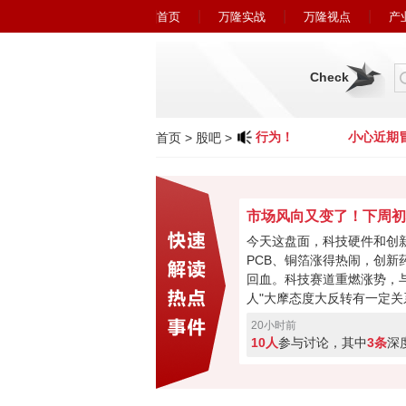
首页
万隆实战
万隆视点
产
Check
小心近期冒充广州万隆的欺诈行为！
小心近期冒
首页
>
股吧
>
今天这盘面，科技硬件和创
PCB、铜箔涨得热闹，创新
回血。科技赛道重燃涨势，与
人"大摩态度大反转有一定关
最悲观过去，市场焦点要转
20小时前
购、现金流或将成新催化。
10人
参与讨论，其中
3条
深
加速回暖，下周初将进入关
破走反转，突破失败就会再
票亮你的观点，你看好下周