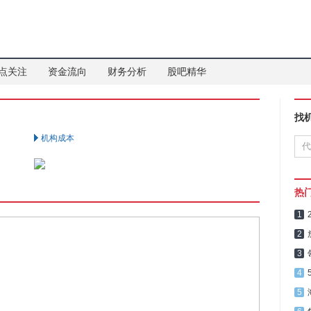
点关注
资金流向
财务分析
股吧精华
找
机构成本
热
1
2
3
4
5