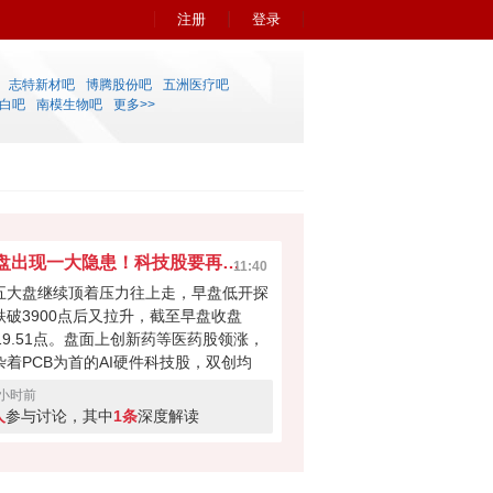
注册
登录
志特新材吧
博腾股份吧
五洲医疗吧
白吧
南模生物吧
更多>>
早盘出现一大隐患！科技股要再次吸干大盘？
11:40
五大盘继续顶着压力往上走，早盘低开探
跌破3900点后又拉升，截至早盘收盘
919.51点。盘面上创新药等医药股领涨，
杂着PCB为首的AI硬件科技股，双创均
。科技股本次反弹力度不小，但早盘成交
3小时前
量700多亿，如此下去会不会无法撑起大
人
参与讨论，其中
1条
深度解读
反弹？