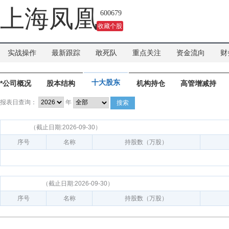
吗？
上海凤凰
600679
收藏个股
实战操作
最新跟踪
敢死队
重点关注
资金流向
财
十大股东
*公司概况
股本结构
机构持仓
高管增减持
报表日查询：
年
搜索
十大股东
（截止日期:2026-09-30）
序号
名称
持股数（万股）
十大流通股东
（截止日期:2026-09-30）
序号
名称
持股数（万股）