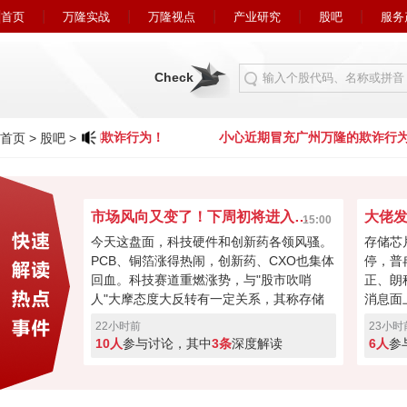
首页
万隆实战
万隆视点
产业研究
股吧
服务
Check
期冒充广州万隆的欺诈行为！
小心近期冒充广州万隆的欺诈行为
首页
>
股吧
>
市场风向又变了！下周初将进入关键窗口？
15:00
今天这盘面，科技硬件和创新药各领风骚。
存储芯
PCB、铜箔涨得热闹，创新药、CXO也集体
停，普
回血。科技赛道重燃涨势，与"股市吹哨
正、朗
人"大摩态度大反转有一定关系，其称存储
消息面
最悲观过去，市场焦点要转向资本回馈，回
长速度
22小时前
23小时
购、现金流或将成新催化。经过本周的连续
芯片的
10人
参与讨论，其中
3条
深度解读
6人
参
加速回暖，下周初将进入关键窗口！向上突
斯拉和
破走反转，突破失败就会再度回调！快来投
票亮你的观点，你看好下周A股突破反转