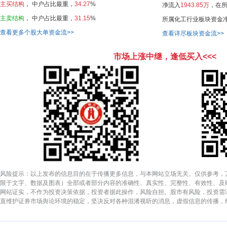
主买结构
，
中户
占比最重，
34.27
%
净流入
1943.85万
，在所
主卖结构
，
中户
占比最重，
31.15
%
所属化工行业板块资金
查看更多个股大单资金流>>
查看详尽板块资金流>>
市场上涨中继，逢低买入<<<
风险提示：以上发布的信息目的在于传播更多信息，与本网站立场无关。仅供参考，
限于文字、数据及图表）全部或者部分内容的准确性、真实性、完整性、有效性、及
网站证实，不作为投资决策依据，投资者据此操作，风险自担。股市有风险，投资需
直维护证券市场舆论环境的稳定，坚决反对各种混淆视听的消息，虚假信息的传播，