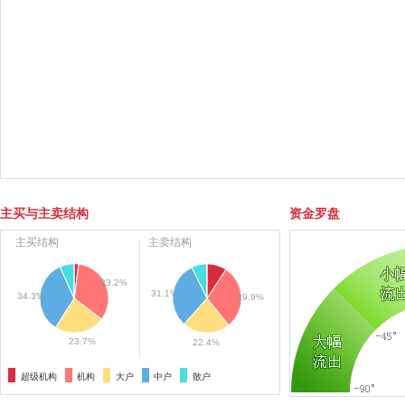
主买与主卖结构
资金罗盘
主买结构
主卖结构
33.2%
31.1%
34.3%
29.9%
23.7%
22.4%
超级机构
机构
大户
中户
散户