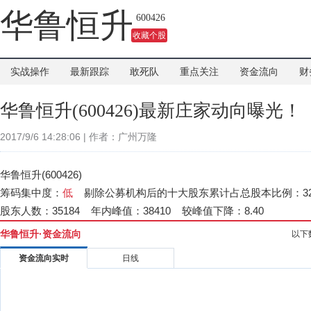
华鲁恒升
600426
收藏个股
实战操作
最新跟踪
敢死队
重点关注
资金流向
财
华鲁恒升(600426)最新庄家动向曝光！
2017/9/6 14:28:06 | 作者：广州万隆
华鲁恒升(600426)
筹码集中度：
低
剔除公募机构后的十大股东累计占总股本比例：32.
股东人数：35184 年内峰值：38410 较峰值下降：8.40
华鲁恒升·资金流向
以下
资金流向实时
日线