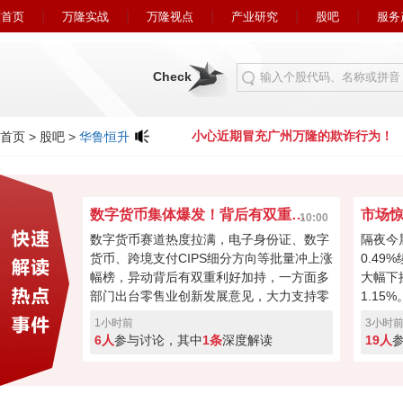
首页
万隆实战
万隆视点
产业研究
股吧
服务
Check
广州万隆的欺诈行为！
小心近期冒充广州万隆的欺诈行为！
首页
>
股吧
>
华鲁恒升
数字货币集体爆发！背后有双重利好加持？
10:00
数字货币赛道热度拉满，电子身份证、数字
隔夜今
货币、跨境支付CIPS细分方向等批量冲上涨
0.49
幅榜，异动背后有双重利好加持，一方面多
大幅下
部门出台零售业创新发展意见，大力支持零
1.1
售行业数字化改造；另一方面非洲首个人民
将要面
1小时前
3小时
币联合清算行正式落地，CIPS 跨境交易迎
上中美
6人
参与讨论，其中
1条
深度解读
19人
来新突破，政策 + 海外落地双重驱动，这波
+光模
行情能持续走下去吗，来投出你的看法。
弈必然
还是先