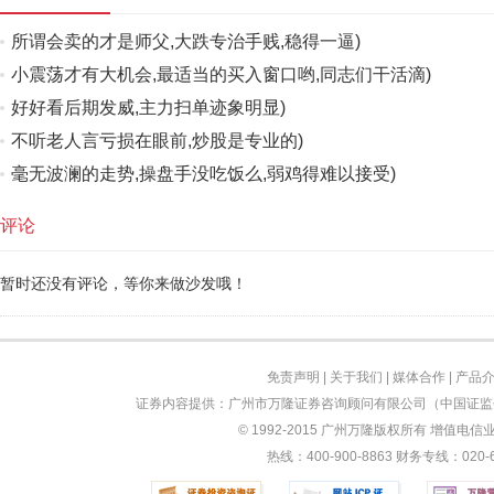
所谓会卖的才是师父,大跌专治手贱,稳得一逼)
小震荡才有大机会,最适当的买入窗口哟,同志们干活滴)
好好看后期发威,主力扫单迹象明显)
不听老人言亏损在眼前,炒股是专业的)
毫无波澜的走势,操盘手没吃饭么,弱鸡得难以接受)
评论
暂时还没有评论，等你来做沙发哦！
免责声明
|
关于我们
|
媒体合作
|
产品
证券内容提供：广州市万隆证券咨询顾问有限公司（中国证监会
© 1992-2015 广州万隆版权所有 增值电信业务
热线：400-900-8863 财务专线：0