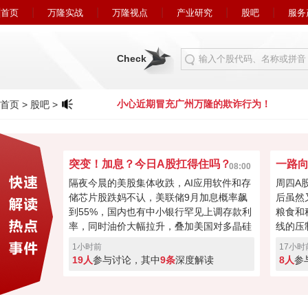
首页
万隆实战
万隆视点
产业研究
股吧
服务
Check
隆的欺诈行为！
小心近期冒充广州万隆的欺诈行为！
首页
>
股吧
>
突变！加息？今日A股扛得住吗？
08:00
隔夜今晨的美股集体收跌，AI应用软件和存
周四A
储芯片股跌妈不认，美联储9月加息概率飙
后虽然
到55%，国内也有中小银行罕见上调存款利
粮食和
率，同时油价大幅拉升，叠加美国对多晶硅
线的压
及其衍生产品加征关税。 A股这边韧性拉
0.5
1小时前
17小时
满，科创连涨3天，沪指重回3900关口，外
利盘蠢
19人
参与讨论，其中
9条
深度解读
8人
参
围利空 VS 内资韧性，今天是继续冲高，还
氛围向
是回撤消化抄底获利盘？快来投票亮你的观
否继续
点。