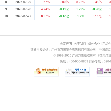
8
2026-07-29
1.57%
0.80亿
8.22%
0.38亿
3
9
2026-07-28
4.74%
-0.19亿
1.29%
-0.28亿
1
10
2026-07-27
8.37%
-0.10亿
1.2%
0.11亿
1
免责声明
|
关于我们
|
媒体合作
|
产品
证券内容提供：广州市万隆证券咨询顾问有限公司（中国证监会
© 1992-2015 广州万隆版权所有 增值电信业务
热线：400-900-8863 财务专线：0