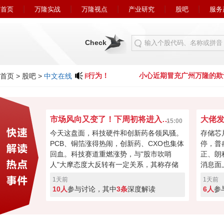
首页
万隆实战
万隆视点
产业研究
股吧
服务
Check
心近期冒充广州万隆的欺诈行为！
小心近期冒充广州万隆的欺
首页
>
股吧
>
中文在线
市场风向又变了！下周初将进入关键窗口？
15:00
今天这盘面，科技硬件和创新药各领风骚。
存储芯
PCB、铜箔涨得热闹，创新药、CXO也集体
停，普
回血。科技赛道重燃涨势，与"股市吹哨
正、朗
人"大摩态度大反转有一定关系，其称存储
消息面
最悲观过去，市场焦点要转向资本回馈，回
长速度
1天前
1天前
购、现金流或将成新催化。经过本周的连续
芯片的
10人
参与讨论，其中
3条
深度解读
6人
参
加速回暖，下周初将进入关键窗口！向上突
斯拉和
破走反转，突破失败就会再度回调！快来投
票亮你的观点，你看好下周A股突破反转