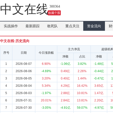
吗？
中文在线
300364
收藏个股
实战操作
最新跟踪
敢死队
重点关注
资金流向
财
中文在线·历史流向
主力净流
超级机
序号
日期
今日涨跌幅
净额
占比
净额
1
2026-08-07
6.90%
-1.06亿
3.82%
-1.48亿
5
2
2026-08-06
-4.69%
0.49亿
2.26%
-0.44亿
2
3
2026-08-05
3.20%
0.40亿
1.44%
-0.47亿
1
4
2026-08-04
5.34%
4.29亿
16.42%
3.65亿
1
5
2026-08-03
-1.97%
2.88亿
10.81%
1.47亿
6
2026-07-31
20.01%
2.84亿
13.81%
2.20亿
1
7
2026-07-30
-3.05%
-4.91亿
59.07%
-4.97亿
5