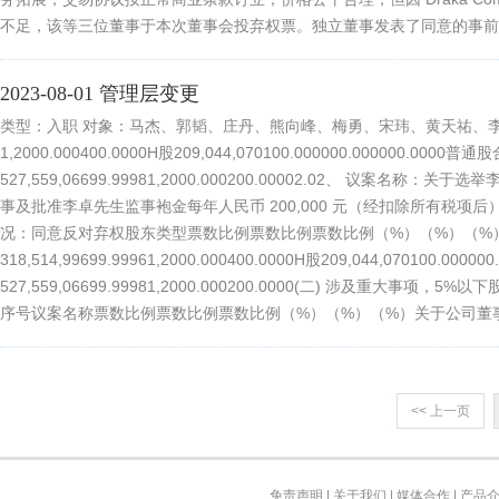
不足，该等三位董事于本次董事会投弃权票。独立董事发表了同意的事前认可.
2023-08-01 管理层变更
类型：入职 对象：马杰、郭韬、庄丹、熊向峰、梅勇、宋玮、黄天祐、
1,2000.000400.0000H股209,044,070100.000000.000000.0000普
527,559,06699.99981,2000.000200.00002.02、 议案名
事及批准李卓先生监事袍金每年人民币 200,000 元（经扣除所有税项
况：同意反对弃权股东类型票数比例票数比例票数比例（%）（%）（%
318,514,99699.99961,2000.000400.0000H股209,044,070100.000
527,559,06699.99981,2000.000200.0000(二) 涉及重大事
序号议案名称票数比例票数比例票数比例（%）（%）（%）关于公司董事------
<< 上一页
免责声明
|
关于我们
|
媒体合作
|
产品