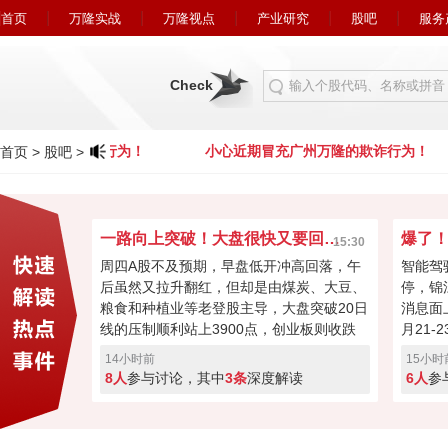
首页
万隆实战
万隆视点
产业研究
股吧
服务
Check
广州万隆的欺诈行为！
小心近期冒充广州万隆的欺诈行为！
首页
>
股吧
>
一路向上突破！大盘很快又要回到4000点？
15:30
周四A股不及预期，早盘低开冲高回落，午
智能驾
后虽然又拉升翻红，但却是由煤炭、大豆、
停，锦
粮食和种植业等老登股主导，大盘突破20日
消息面
线的压制顺利站上3900点，创业板则收跌
月21
0.55%。今日科技股回落或许是连涨两天获
16届
14小时前
15小时
利盘蠢蠢欲动，又或者是外围扰动，但大盘
间，中
8人
参与讨论，其中
3条
深度解读
6人
参
氛围向好，成交量也有2.5万亿，接下来能
立“自
否继续反弹再次回到4000点？