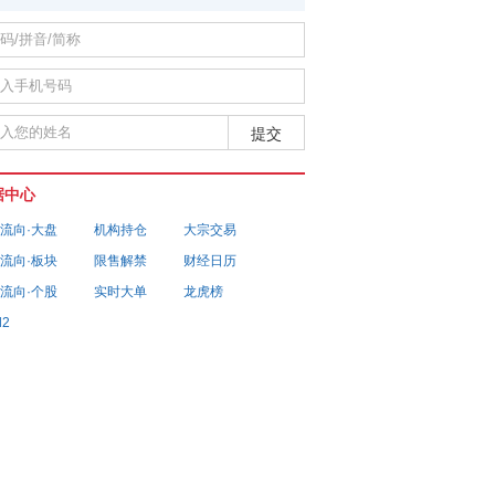
据中心
流向·大盘
机构持仓
大宗交易
流向·板块
限售解禁
财经日历
流向·个股
实时大单
龙虎榜
l2