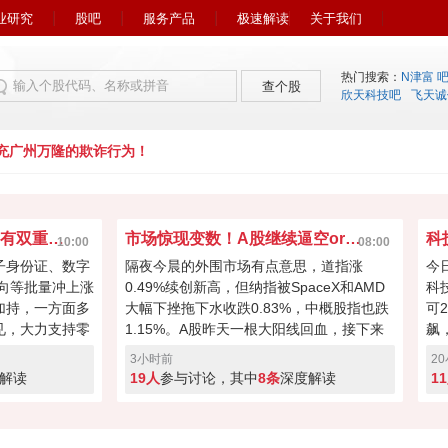
业研究
股吧
服务产品
极速解读
关于我们
热门搜索：
N津富 
查个股
欣天科技吧
飞天诚
广州万隆的欺诈行为！
数字货币集体爆发！背后有双重利好加持？
市场惊现变数！A股继续逼空or回踩？
科
10:00
08:00
子身份证、数字
隔夜今晨的外围市场有点意思，道指涨
今
方向等批量冲上涨
0.49%续创新高，但纳指被SpaceX和AMD
科
加持，一方面多
大幅下挫拖下水收跌0.83%，中概股指也跌
可
见，大力支持零
1.15%。A股昨天一根大阳线回血，接下来
飙
面非洲首个人民
将要面对3943和3995两个缺口压力位！加
明
3小时前
2
S 跨境交易迎
上中美科技摩擦升级（逆变器+先进机器人
虎
解读
19人
参与讨论，其中
8条
深度解读
1
地双重驱动，这波
+光模块禁令+中国5项措施反制），多空博
是
出你的看法。
弈必然激烈。你觉得今天是继续向上逼空，
还是先回踩确认？快来投票亮出你的态度！