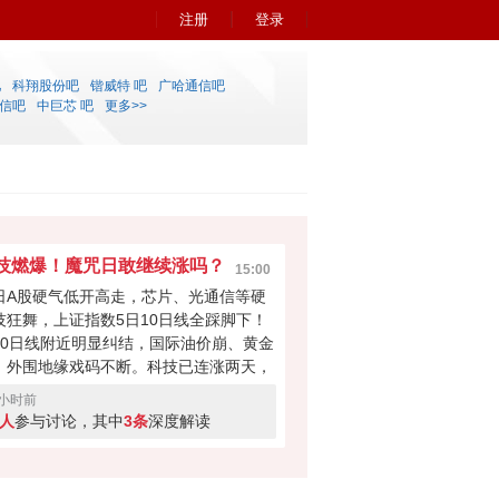
注册
登录
吧
科翔股份吧
锴威特 吧
广哈通信吧
信吧
中巨芯 吧
更多>>
技燃爆！魔咒日敢继续涨吗？
15:00
日A股硬气低开高走，芯片、光通信等硬
技狂舞，上证指数5日10日线全踩脚下！
20日线附近明显纠结，国际油价崩、黄金
，外围地缘戏码不断。科技已连涨两天，
天是周四魔咒日+连续两日大涨的获利盘
0小时前
视眈眈——你是大胆加仓博高举高打，还
1人
参与讨论，其中
3条
深度解读
先跑为敬？快来投票亮出你的态度！