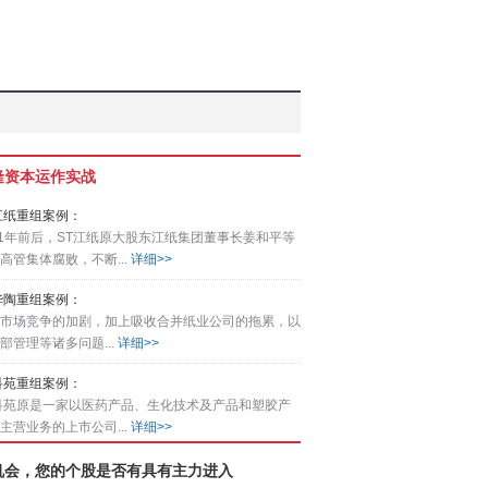
隆资本运作实战
江纸重组案例：
01年前后，ST江纸原大股东江纸集团董事长姜和平等
高管集体腐败，不断...
详细>>
华陶重组案例：
市场竞争的加剧，加上吸收合并纸业公司的拖累，以
部管理等诸多问题...
详细>>
科苑重组案例：
科苑原是一家以医药产品、生化技术及产品和塑胶产
主营业务的上市公司...
详细>>
机会，您的个股是否有具有主力进入