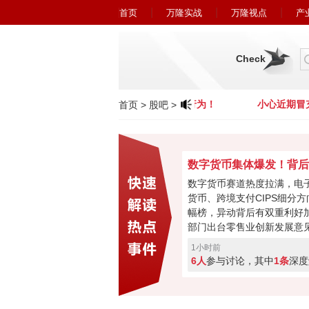
首页
万隆实战
万隆视点
产
Check
小心近期冒充广州万隆的欺诈行为！
小心近期冒充
首页
>
股吧
>
数字货币赛道热度拉满，电
货币、跨境支付CIPS细分
幅榜，异动背后有双重利好
部门出台零售业创新发展意
售行业数字化改造；另一方
1小时前
币联合清算行正式落地，CIP
6人
参与讨论，其中
1条
深度
来新突破，政策 + 海外落
行情能持续走下去吗，来投