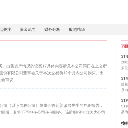
点关注
资金流向
财务分析
股吧精华
万
ST
20
买、出售资产情况的议案17具体内容请见本公司同日在上交所
多位
海通证券股份有限公司董事会关于本次交易前12个月内公司购买、出
ST
大会审议
随着
及内
ST
限公司（以下简称公司）董事会收到姜诚君先生的辞职报告，
ST
辞职后，其将不再担任公司任何职务。该辞职报告自送达公司
品为
找