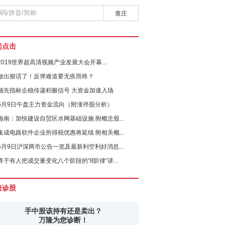
查庄
门点击
2019世界超高清视频产业发展大会开幕...
放出狠话了！反弹难道要无疾而终？
领先指标企稳传递积极信号 大资金加速入场
5月9日午盘主力资金流向（附涨停股分析）
海南：加快建设自贸区水网基础设施 附概念股...
集成电路软件企业所得税优惠将延续 附相关概...
5月9日沪深两市公告一览及最新利空利好消息...
终于有人把成交量变化八个阶段的“8阶律”讲...
隆诊股
手中股该持有还是卖出？
万隆为您诊断！