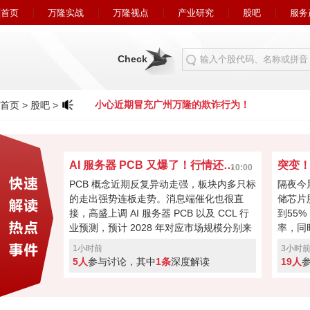
首页
万隆实战
万隆视点
产业研究
股吧
服务
Check
欺诈行为！
小心近期冒充广州万隆的欺诈行为！
首页
>
股吧
>
AI 服务器 PCB 又爆了！行情还能走多远？
突变
10:00
PCB 概念近期反复异动走强，板块内多只标
隔夜今
的走出强势连板走势。消息端催化也很直
储芯片
接，高盛上调 AI 服务器 PCB 以及 CCL 行
到55
业预测，预计 2028 年对应市场规模分别来
率，同
到 840 亿、480 亿美元，机构上调预期给板
及其衍
1小时前
3小时
块带来想象空间，不过短期连续冲高之后分
满，科
5人
参与讨论，其中
1条
深度解读
19人
歧也在加大，是利好兑现见好就收，还是行
围利空
情才刚刚启动继续看高，你更偏向哪种思
是回撤
路？
点。