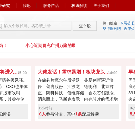
业研究
股吧
服务产品
极速解读
关于我们
热门搜索：
N展芯吧
查个股
毕得医药吧
近岸蛋
！
小心近期冒充广州万隆的欺诈行为！
市场风向又变了！下周初将进入关键窗口？
大佬发话！需求暴增！板块龙头冲击涨停？
15:00
14:00
新药各领风骚。
存储芯片概念午后活跃，兆易创新逼近涨
周
药、CXO也集体
停，普冉股份、江波龙、德明利、北京君
底
"股市吹哨
正、朗科科技、佰维存储、香农芯创跟涨。
3
系，其称存储
消息面上，马斯克表示，内存芯片的需求增
夹
向资本回馈，回
长速度远远超过了供应增速。马斯克对存储
涨
6小时前
9
经过本周的连续
芯片的需求状况具备很强的发言权，因为特
缩
度解读
6人
参与讨论，其中
1条
深度解读
5
键窗口！向上突
斯拉和SpaceX均是存储芯片重要买家。
盘
度回调！快来投
A股突破反转