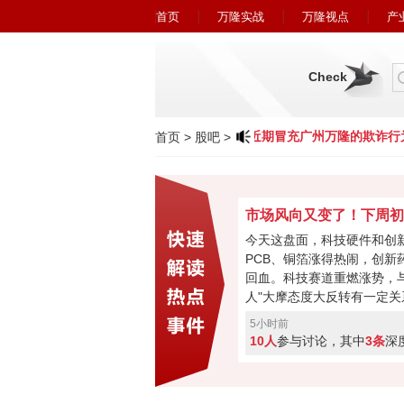
首页
万隆实战
万隆视点
产
Check
小心近期冒充广州万隆的欺诈行为
首页
>
股吧
>
今天这盘面，科技硬件和创
PCB、铜箔涨得热闹，创新
回血。科技赛道重燃涨势，与
人"大摩态度大反转有一定关
最悲观过去，市场焦点要转
5小时前
购、现金流或将成新催化。
10人
参与讨论，其中
3条
深
加速回暖，下周初将进入关
破走反转，突破失败就会再
票亮你的观点，你看好下周