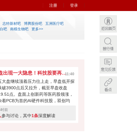
注册
登录
志特新材吧
博腾股份吧
五洲医疗吧
白吧
南模生物吧
更多>>
早盘出现一大隐患！科技股要再次吸干大盘？
11:40
五大盘继续顶着压力往上走，早盘低开探
跌破3900点后又拉升，截至早盘收盘
919.51点。盘面上创新药等医药股领涨，
杂着PCB为首的AI硬件科技股，双创均
。科技股本次反弹力度不小，但早盘成交
小时前
量700多亿，如此下去会不会无法撑起大
人
参与讨论，其中
1条
深度解读
反弹？