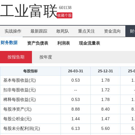
吗？
工业富联
601138
收藏个股
实战操作
最新跟踪
敢死队
重点关注
资金流向
财
财务数据
资产负债表
利润表
现金流量表
按报告期
按年度
每股指标
26-03-31
25-12-31
25-
基本每股收益(元)
0.53
1.78
1
扣非每股收益(元)
--
1.72
稀释每股收益(元)
0.53
1.78
1
每股净资产(元)
8.88
8.40
8
每股公积金(元)
1.44
1.47
1
每股未分配利润(元)
6.13
5.60
5