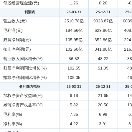
每股经营现金流(元)
1.26
0.26
-0
利润表
26-03-31
25-12-31
25-
营业收入(元)
2510.78亿
9028.87亿
603
毛利润(元)
184.56亿
629.86亿
408
归属净利润(元)
105.95亿
352.86亿
224
扣非净利润(元)
102.50亿
341.88亿
216
营业收入同比增长(%)
56.52
48.22
38
归属净利润同比增长(%)
102.55
51.99
48
扣非净利润同比增长(%)
109.05
--
46
盈利能力指标
26-03-31
25-12-31
25-
加权净资产收益率(%)
6.18
21.65
14
摊薄净资产收益率(%)
5.82
20.50
13
毛利率(%)
7.35
6.98
6
净利率(%)
4.22
3.91
3