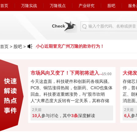
首页
万隆实战
万隆视点
产业研究
股吧
服务
Check
小心近期冒充广州万隆的欺诈行为！
小心近期
首页
>
股吧
>
市场风向又变了！下周初将进入关键窗口？
15:00
今天这盘面，科技硬件和创新药各领风骚。
存储芯
PCB、铜箔涨得热闹，创新药、CXO也集体
停，普
回血。科技赛道重燃涨势，与"股市吹哨
正、朗
人"大摩态度大反转有一定关系，其称存储
消息面
最悲观过去，市场焦点要转向资本回馈，回
长速度
2天前
2天前
购、现金流或将成新催化。经过本周的连续
芯片的
10人
参与讨论，其中
3条
深度解读
6人
参
加速回暖，下周初将进入关键窗口！向上突
斯拉和
破走反转，突破失败就会再度回调！快来投
票亮你的观点，你看好下周A股突破反转