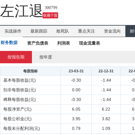
口短期
左江退
300799
收藏个股
实战操作
最新跟踪
敢死队
重点关注
资金流向
财
财务数据
资产负债表
利润表
现金流量表
按报告期
按年度
每股指标
23-03-31
22-12-31
22-
基本每股收益(元)
-0.30
-1.44
-
扣非每股收益(元)
0.00
-1.44
0
稀释每股收益(元)
-0.30
-1.44
-
每股净资产(元)
6.05
6.22
6
每股公积金(元)
3.95
3.82
3
每股未分配利润(元)
0.79
1.09
1