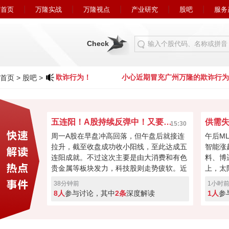
首页
万隆实战
万隆视点
产业研究
股吧
服务
Check
冒充广州万隆的欺诈行为！
小心近期冒充广州万隆的欺诈行为
首页
>
股吧
>
五连阳！A股持续反弹中！又要回到4000点了？
15:30
周一A股在早盘冲高回落，但午盘后就接连
午后M
拉升，截至收盘成功收小阳线，至此达成五
智能涨
连阳成就。不过这次主要是由大消费和有色
料、博
贵金属等板块发力，科技股则走势疲软。近
上，太
期大盘板块轮动速度较快，资金在科技和非
业绩预
38分钟前
1小时
科技之间来回蹦跶，如今沪指面临年线考
MLC
8人
参与讨论，其中
2条
深度解读
1人
参
验，双创在20日线也有压力，这波反弹还能
进涨价
继续吗？
长，超
头小幅