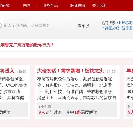
业研究
股吧
服务产品
极速解读
关于我们
热门搜索：
N展芯吧
查个股
毕得医药吧
近岸蛋
期冒充广州万隆的欺诈行为！
市场风向又变了！下周初将进入关键窗口？
大佬发话！需求暴增！板块龙头冲击涨停？
15:00
14:00
新药各领风骚。
存储芯片概念午后活跃，兆易创新逼近涨
周
药、CXO也集体
停，普冉股份、江波龙、德明利、北京君
底
"股市吹哨
正、朗科科技、佰维存储、香农芯创跟涨。
3
系，其称存储
消息面上，马斯克表示，内存芯片的需求增
夹
向资本回馈，回
长速度远远超过了供应增速。马斯克对存储
涨
3小时前
5
经过本周的连续
芯片的需求状况具备很强的发言权，因为特
缩
度解读
6人
参与讨论，其中
1条
深度解读
5
键窗口！向上突
斯拉和SpaceX均是存储芯片重要买家。
盘
度回调！快来投
A股突破反转