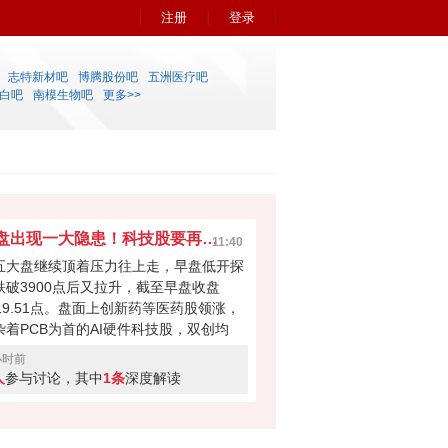
注册
登录
志特新材吧
博腾股份吧
五洲医疗吧
白吧
南模生物吧
更多>>
早盘出现一大隐患！科技股要再次吸干大盘？
11:40
五大盘继续顶着压力往上走，早盘低开探
跌破3900点后又拉升，截至早盘收盘
919.51点。盘面上创新药等医药股领涨，
杂着PCB为首的AI硬件科技股，双创均
。科技股本次反弹力度不小，但早盘成交
小时前
量700多亿，如此下去会不会无法撑起大
人
参与讨论，其中
1条
深度解读
反弹？