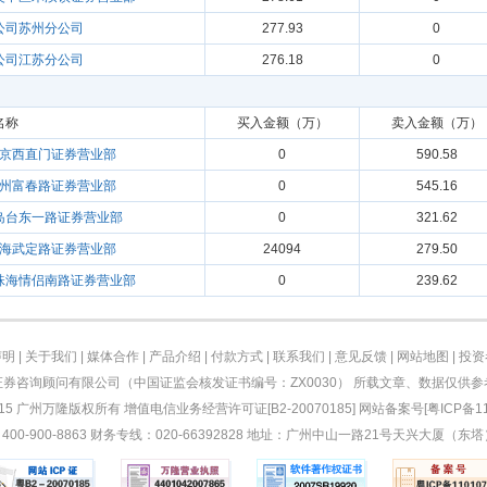
公司苏州分公司
277.93
0
公司江苏分公司
276.18
0
名称
买入金额（万）
卖入金额（万）
京西直门证券营业部
0
590.58
州富春路证券营业部
0
545.16
岛台东一路证券营业部
0
321.62
海武定路证券营业部
24094
279.50
珠海情侣南路证券营业部
0
239.62
声明
|
关于我们
|
媒体合作
|
产品介绍
|
付款方式
|
联系我们
|
意见反馈
|
网站地图
|
投资
券咨询顾问有限公司（中国证监会核发证书编号：ZX0030） 所载文章、数据仅供
2015 广州万隆版权所有 增值电信业务经营许可证[B2-20070185] 网站备案号[粤ICP备11
400-900-8863 财务专线：020-66392828 地址：广州中山一路21号天兴大厦（东塔