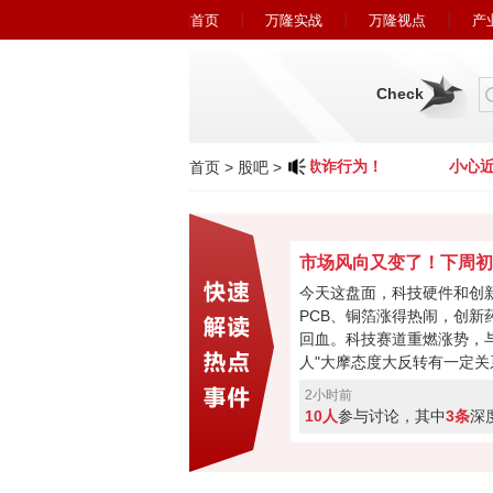
首页
万隆实战
万隆视点
产
Check
小心近期冒充广州万隆的欺诈行为！
小心近
首页
>
股吧
>
今天这盘面，科技硬件和创
PCB、铜箔涨得热闹，创新
回血。科技赛道重燃涨势，与
人"大摩态度大反转有一定关
最悲观过去，市场焦点要转
2小时前
购、现金流或将成新催化。
10人
参与讨论，其中
3条
深
加速回暖，下周初将进入关
破走反转，突破失败就会再
票亮你的观点，你看好下周