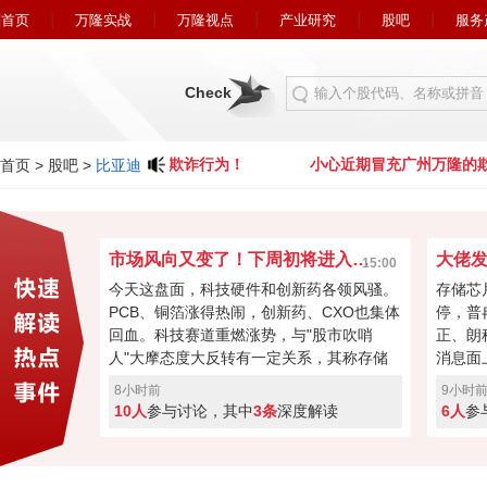
首页
万隆实战
万隆视点
产业研究
股吧
服务
Check
小心近期冒充广州万隆的欺诈行为！
小心近期冒充广州万隆的欺
首页
>
股吧
>
比亚迪
市场风向又变了！下周初将进入关键窗口？
15:00
今天这盘面，科技硬件和创新药各领风骚。
存储芯
PCB、铜箔涨得热闹，创新药、CXO也集体
停，普
回血。科技赛道重燃涨势，与"股市吹哨
正、朗
人"大摩态度大反转有一定关系，其称存储
消息面
最悲观过去，市场焦点要转向资本回馈，回
长速度
8小时前
9小时
购、现金流或将成新催化。经过本周的连续
芯片的
10人
参与讨论，其中
3条
深度解读
6人
参
加速回暖，下周初将进入关键窗口！向上突
斯拉和
破走反转，突破失败就会再度回调！快来投
票亮你的观点，你看好下周A股突破反转