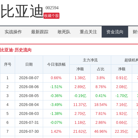
吗？
比亚迪
002594
收藏个股
实战操作
最新跟踪
敢死队
重点关注
资金流向
财
比亚迪·历史流向
主力净流
超级机
序号
日期
今日涨跌幅
净额
占比
净额
1
2026-08-07
0.66%
1.38亿
3.8%
0.91亿
2
2026-08-06
-1.51%
2.89亿
8.76%
2.08亿
3
2026-08-05
-0.36%
-0.19亿
0.41%
-1.70亿
4
2026-08-04
-3.49%
11.37亿
18.54%
7.16亿
5
2026-08-03
-1.38%
2.70亿
7.81%
1.92亿
6
2026-07-31
-0.07%
1.18亿
2.86%
0.66亿
7
2026-07-30
1.42%
21.62亿
46.96%
22.35亿
4