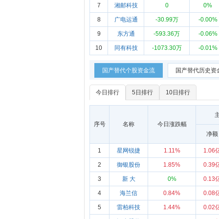
7
湘邮科技
0
0%
8
广电运通
-30.99万
-0.00%
9
东方通
-593.36万
-0.06%
10
同有科技
-1073.30万
-0.01%
国产替代个股资金流
国产替代历史资
今日排行
5日排行
10日排行
序号
名称
今日涨跌幅
净额
1
星网锐捷
1.11%
1.06
2
御银股份
1.85%
0.39
3
新 大
0%
0.13
4
海兰信
0.84%
0.08
5
雷柏科技
1.44%
0.02