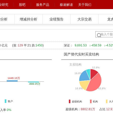
业研究
股吧
服务产品
极速解读
关于我们
增分析
增减持分析
业绩预告
大宗交易
龙
23 亿元
(涨:
129
平:21 跌:
1450
)
深证：
9,691.53
↓-458.59
↓-4.5
国产替代实时买卖结构
主买结构
12.9%
19.8%
1448.10万
-898.05万
16.8%
43.8%
散户
超级机构
机构
大
超级机构：
8802.81万
占比
12.9
入率
0%