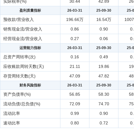
实际税率(%)
30.44
42.89
26
盈利质量指标
26-03-31
25-09-30
25-
预收款/营业收入
196.66万
16.54万
100
销售现金流/营业收入
0.86
0.90
0
经营现金流/营业收入
0.27
0.06
0
运营能力指标
26-03-31
25-09-30
25-
总资产周转率(次)
0.16
0.49
0
应收账款周转天数(天)
21.11
19.86
19
存货周转天数(天)
47.09
47.82
48
财务风险指标
26-03-31
25-09-30
25-
资产负债率(%)
56.85
58.30
58
流动负债/总负债(%)
72.09
74.70
75
流动比率
0.99
0.90
0
速动比率
0.80
0.72
0