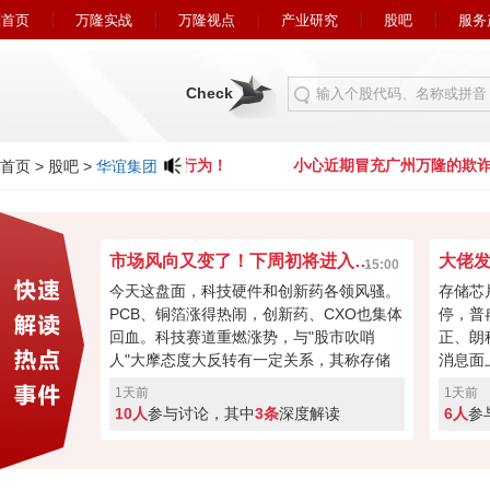
首页
万隆实战
万隆视点
产业研究
股吧
服务
Check
心近期冒充广州万隆的欺诈行为！
小心近期冒充广州万隆的欺诈
首页
>
股吧
>
华谊集团
市场风向又变了！下周初将进入关键窗口？
15:00
今天这盘面，科技硬件和创新药各领风骚。
存储芯
PCB、铜箔涨得热闹，创新药、CXO也集体
停，普
回血。科技赛道重燃涨势，与"股市吹哨
正、朗
人"大摩态度大反转有一定关系，其称存储
消息面
最悲观过去，市场焦点要转向资本回馈，回
长速度
1天前
1天前
购、现金流或将成新催化。经过本周的连续
芯片的
10人
参与讨论，其中
3条
深度解读
6人
参
加速回暖，下周初将进入关键窗口！向上突
斯拉和
破走反转，突破失败就会再度回调！快来投
票亮你的观点，你看好下周A股突破反转