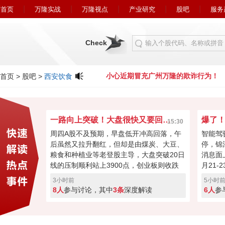
首页
万隆实战
万隆视点
产业研究
股吧
服务
Check
充广州万隆的欺诈行为！
小心近期冒充广州万隆的欺诈行为！
首页
>
股吧
>
西安饮食
一路向上突破！大盘很快又要回到4000点？
15:30
周四A股不及预期，早盘低开冲高回落，午
智能驾
后虽然又拉升翻红，但却是由煤炭、大豆、
停，锦
粮食和种植业等老登股主导，大盘突破20日
消息面
线的压制顺利站上3900点，创业板则收跌
月21
0.55%。今日科技股回落或许是连涨两天获
16届
3小时前
5小时
利盘蠢蠢欲动，又或者是外围扰动，但大盘
间，中
8人
参与讨论，其中
3条
深度解读
6人
参
氛围向好，成交量也有2.5万亿，接下来能
立“自
否继续反弹再次回到4000点？