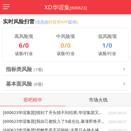
XD华谊集
[600623]
实时风险扫雷
(
信息由
持股帮APP
提供
)
高风险项
中风险项
低风险项
6/0
0/0
1/0
该股/行业
该股/行业
该股/行业
指标类风险
(1项)
基本面风险
(6项)
股吧精华
市场火线
[600623华谊集团]猜到了开头猜不到结果,华谊集团又涨了
2026-08-07
[600623华谊集团]我自己都投入了9成仓位,暴涨即将开始
2026-08-07
[600623华谊集团]想解套是不可能的,这票只会越走越弱,理性点
2026-08-07