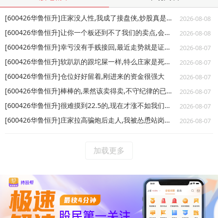
[600426华鲁恒升]庄家没人性,我成了接盘侠,炒股真是一条不归路
2026-08-08
[600426华鲁恒升]让你一个板还到不了我们的卖点,会买的是徒弟会卖的是师父
2026-08-08
[600426华鲁恒升]幸亏没有手贱接回,最近走势就是证明,哈哈哈
2026-08-07
[600426华鲁恒升]软趴趴的跟坨屎一样,特么庄家是死了吧
2026-08-07
[600426华鲁恒升]仓位好好留着,刚进来的资金很强大
2026-08-07
[600426华鲁恒升]棒棒的,果然该卖得卖,不守纪律的已经凉了
2026-08-07
[600426华鲁恒升]很难摸到22.5的,现在才涨不如我们早点止盈吃肉
2026-08-07
[600426华鲁恒升]庄家拉高骗炮后走人,我被怂恿站岗了擦,炒股到处都是坑呐
2026-08-07
加载更多