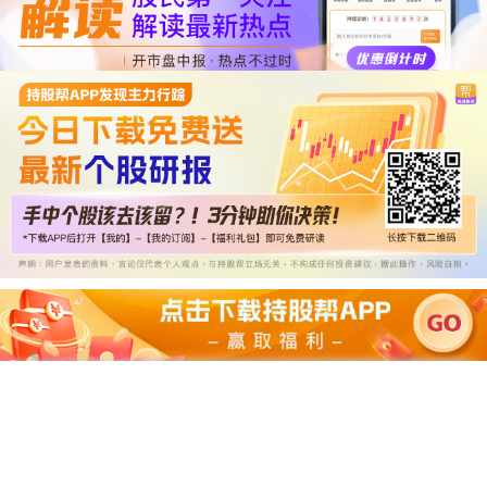
04:22:46
首页
热点
股吧
资金流
产业庄股
行情
学堂
买卖点
龙虎榜
大盘情绪
电脑版
登录
手机版
意见反馈
内容提供：广州市万隆证券咨询顾问有限公司
Copyright ©2015 Wlstock. All Right Reserved.
热线：020-66618988
好股严选-持股帮
免费使用盯盘工具|先下为快
版本：9.2.0 更新时间：2023.12.04