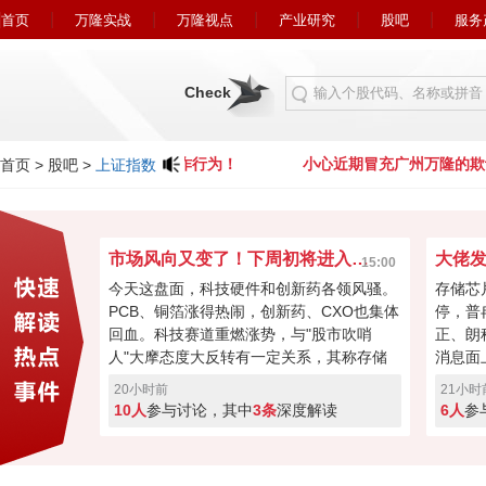
首页
万隆实战
万隆视点
产业研究
股吧
服务
Check
小心近期冒充广州万隆的欺诈行为！
小心近期冒充广州万隆的欺
首页
>
股吧
>
上证指数
市场风向又变了！下周初将进入关键窗口？
15:00
今天这盘面，科技硬件和创新药各领风骚。
存储芯
PCB、铜箔涨得热闹，创新药、CXO也集体
停，普
回血。科技赛道重燃涨势，与"股市吹哨
正、朗
人"大摩态度大反转有一定关系，其称存储
消息面
最悲观过去，市场焦点要转向资本回馈，回
长速度
20小时前
21小时
购、现金流或将成新催化。经过本周的连续
芯片的
10人
参与讨论，其中
3条
深度解读
6人
参
加速回暖，下周初将进入关键窗口！向上突
斯拉和
破走反转，突破失败就会再度回调！快来投
票亮你的观点，你看好下周A股突破反转