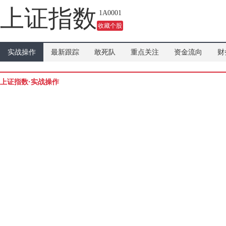
吗？
上证指数
1A0001
收藏个股
实战操作
最新跟踪
敢死队
重点关注
资金流向
财
上证指数·实战操作