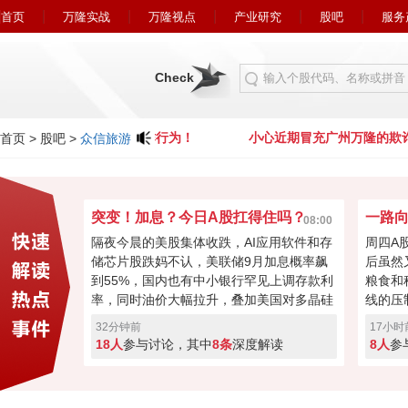
首页
万隆实战
万隆视点
产业研究
股吧
服务
Check
心近期冒充广州万隆的欺诈行为！
小心近期冒充广州万隆的欺诈
首页
>
股吧
>
众信旅游
突变！加息？今日A股扛得住吗？
08:00
隔夜今晨的美股集体收跌，AI应用软件和存
周四A
储芯片股跌妈不认，美联储9月加息概率飙
后虽然
到55%，国内也有中小银行罕见上调存款利
粮食和
率，同时油价大幅拉升，叠加美国对多晶硅
线的压
及其衍生产品加征关税。 A股这边韧性拉
0.5
32分钟前
17小时
满，科创连涨3天，沪指重回3900关口，外
利盘蠢
18人
参与讨论，其中
8条
深度解读
8人
参
围利空 VS 内资韧性，今天是继续冲高，还
氛围向
是回撤消化抄底获利盘？快来投票亮你的观
否继续
点。