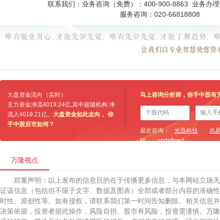
联系我们：业务咨询（免费）：400-900-8863 业务办理：0
服务咨询：020-66818808
大盘资金流向（实时）
马上咨询分析师，你手中股有
主力资金净流
4019.24亿
,其中超级机构 净
流入
4019.21亿
。
大盘资金如此走向， 你
手中股后市如何？
最近咨询：
光迅科技
兆
技
undefined
万隆视点
郑重声明：以上发布的信息目的在于传播更多信息，与本网站立场
证该信息（包括但不限于文字、数据及图表）全部或者部分内容的准确性
时性、原创性等。如有侵权，请联系我们第一时间告知删除。相关信息并
决策依据，投资者据此操作，风险自担。股市有风险，投资需谨慎。万隆