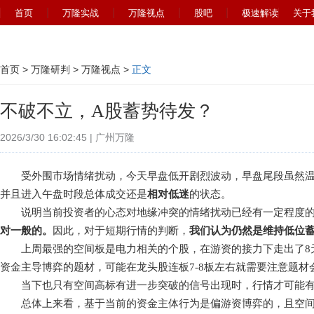
首页
万隆实战
万隆视点
股吧
极速解读
关于
首页
>
万隆研判
>
万隆视点
>
正文
不破不立，A股蓄势待发？
2026/3/30 16:02:45 | 广州万隆
受外围市场情绪扰动，今天早盘低开剧烈波动，早盘尾段虽然温
并且进入午盘时段总体成交还是
相对低迷
的状态。
说明当前投资者的心态对地缘冲突的情绪扰动已经有一定程度的
对一般的。
因此，对于短期行情的判断，
我们认为仍然是维持低位
上周最强的空间板是电力相关的个股，在游资的接力下走出了8天
资金主导博弈的题材，可能在龙头股连板7-8板左右就需要注意题材
当下也只有空间高标有进一步突破的信号出现时，行情才可能有
总体上来看，基于当前的资金主体行为是偏游资博弈的，且空间