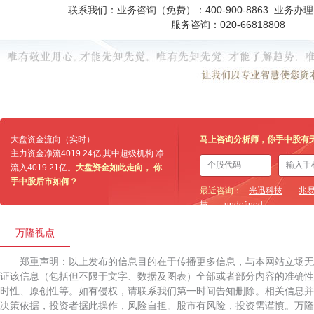
联系我们：业务咨询（免费）：400-900-8863 业务办理：0
服务咨询：020-66818808
大盘资金流向（实时）
马上咨询分析师，你手中股有
主力资金净流
4019.24亿
,其中超级机构 净
流入
4019.21亿
。
大盘资金如此走向， 你
手中股后市如何？
最近咨询：
光迅科技
兆
技
undefined
万隆视点
郑重声明：以上发布的信息目的在于传播更多信息，与本网站立场
证该信息（包括但不限于文字、数据及图表）全部或者部分内容的准确性
时性、原创性等。如有侵权，请联系我们第一时间告知删除。相关信息并
决策依据，投资者据此操作，风险自担。股市有风险，投资需谨慎。万隆